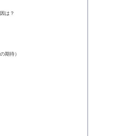
要因は？
げの期待）
か