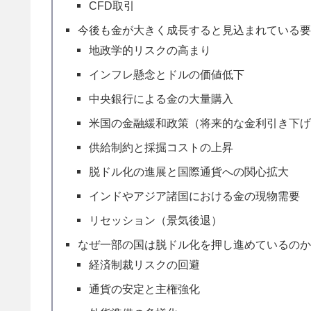
CFD取引
今後も金が大きく成長すると見込まれている
地政学的リスクの高まり
インフレ懸念とドルの価値低下
中央銀行による金の大量購入
米国の金融緩和政策（将来的な金利引き下
供給制約と採掘コストの上昇
脱ドル化の進展と国際通貨への関心拡大
インドやアジア諸国における金の現物需要
リセッション（景気後退）
なぜ一部の国は脱ドル化を押し進めているの
経済制裁リスクの回避
通貨の安定と主権強化