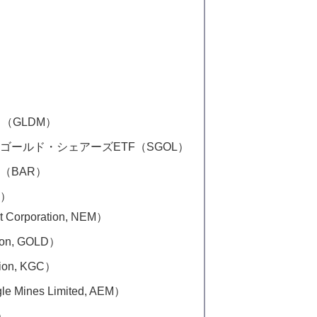
（GLDM）
ールド・シェアーズETF（SGOL）
（BAR）
株）
poration, NEM）
on, GOLD）
on, KGC）
nes Limited, AEM）
I）