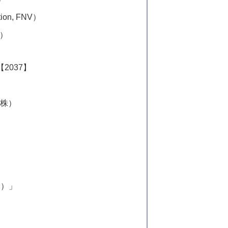
ion, FNV）
）
【2037】
本株）
ン）」