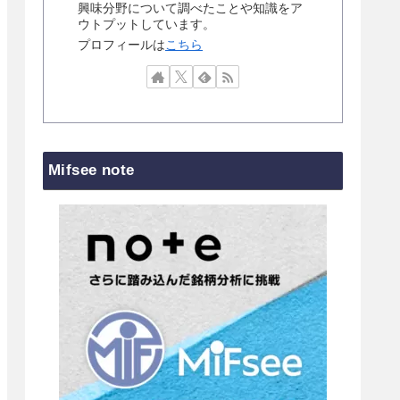
興味分野について調べたことや知識をア
ウトプットしています。
プロフィールは
こちら
Mifsee note