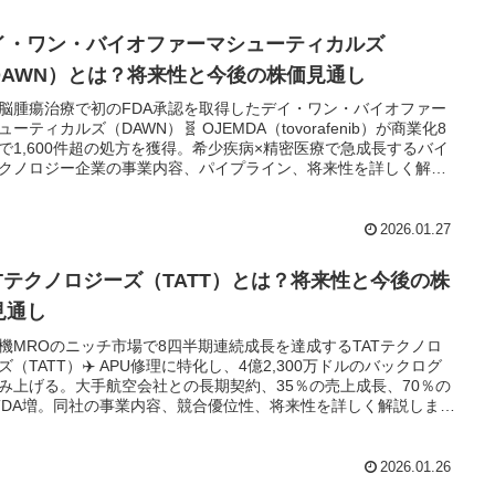
イ・ワン・バイオファーマシューティカルズ
DAWN）とは？将来性と今後の株価見通し
脳腫瘍治療で初のFDA承認を取得したデイ・ワン・バイオファー
ューティカルズ（DAWN）🧬 OJEMDA（tovorafenib）が商業化8
で1,600件超の処方を獲得。希少疾病×精密医療で急成長するバイ
クノロジー企業の事業内容、パイプライン、将来性を詳しく解説
す。
2026.01.27
ATテクノロジーズ（TATT）とは？将来性と今後の株
見通し
機MROのニッチ市場で8四半期連続成長を達成するTATテクノロ
ズ（TATT）✈️ APU修理に特化し、4億2,300万ドルのバックログ
み上げる。大手航空会社との長期契約、35％の売上成長、70％の
ITDA増。同社の事業内容、競合優位性、将来性を詳しく解説しま
2026.01.26