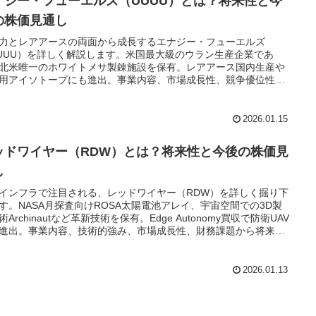
ナジー・フューエルズ（UUUU）とは？将来性と今
の株価見通し
力とレアアースの両面から成長するエナジー・フューエルズ
UUU）を詳しく解説します。米国最大級のウラン生産企業であ
北米唯一のホワイトメサ製錬施設を保有。レアアース国内生産や
用アイソトープにも進出。事業内容、市場成長性、競争優位性、
リスクから将来性まで網羅的に分析します。
2026.01.15
ッドワイヤー（RDW）とは？将来性と今後の株価見
し
インフラで注目される、レッドワイヤー（RDW）を詳しく掘り下
す。NASA月探査向けROSA太陽電池アレイ、宇宙空間での3D製
術Archinautなど革新技術を保有。Edge Autonomy買収で防衛UAV
進出。事業内容、技術的強み、市場成長性、財務課題から将来性
価見通しまで網羅的に分析します。
2026.01.13