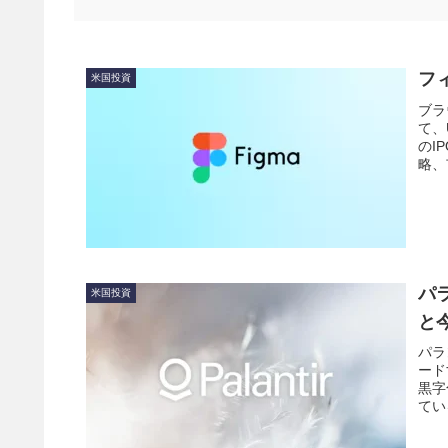
フ
米国投資
ブラ
て、
のI
略、
す。
パ
米国投資
と
パラ
ード
黒字
てい
最新
を活