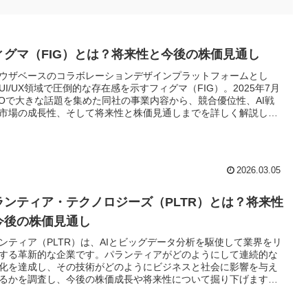
ィグマ（FIG）とは？将来性と今後の株価見通し
ウザベースのコラボレーションデザインプラットフォームとし
UI/UX領域で圧倒的な存在感を示すフィグマ（FIG）。2025年7月
POで大きな話題を集めた同社の事業内容から、競合優位性、AI戦
市場の成長性、そして将来性と株価見通しまでを詳しく解説しま
2026.03.05
ランティア・テクノロジーズ（PLTR）とは？将来性
今後の株価見通し
ンティア（PLTR）は、AIとビッグデータ分析を駆使して業界をリ
する革新的な企業です。パランティアがどのようにして連続的な
化を達成し、その技術がどのようにビジネスと社会に影響を与え
るかを調査し、今後の株価成長や将来性について掘り下げます。
の業績データと将来の成長戦略を分析し、パランティアのAI技術
用した新たな価値を見ていきます。