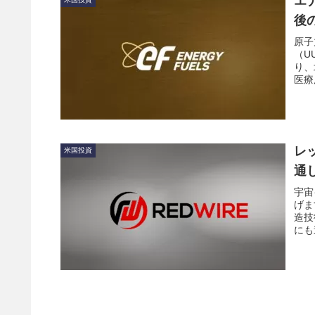
エ
後
原子
（U
り、
医療
財務
レ
米国投資
通
宇宙
げま
造技
にも
と株