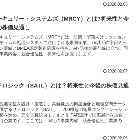
2026.02.08
ーキュリー・システムズ（MRCY）とは?将来性と今
の株価見通し
キュリー・システムズ（MRCY）は、防衛・宇宙向けミッション
ティカル処理システムで注目される米国企業。75以上の宇宙ミッ
ン実績とDMEA認定製造施設を持ち、AI×防衛の最前線に立つ。同
事業内容、競合優位性、将来性を深掘りします。
2026.02.07
テロジック（SATL）とは？将来性と今後の株価見通
観測衛星を設計・製造し、高解像度の衛星画像と地理空間データ
供するサテロジック（SATL）。200機超の衛星コンステレーショ
築を進め、完全垂直統合モデルと非ITAR設計で国際展開を加速す
目企業です。ここでは、同社の事業内容、競合優位性、業界の成
、将来性と株価見通しまでを詳しく解説します。
2026.02.06