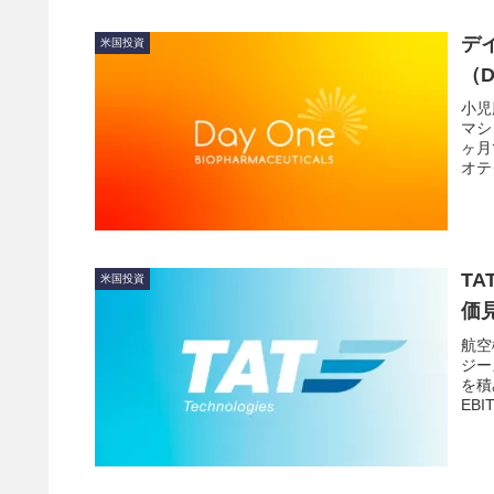
デ
米国投資
（
小児
マシ
ヶ月
オテ
しま
T
米国投資
価
航空
ジー
を積
EB
す。