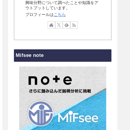
興味分野について調べたことや知識をア
ウトプットしています。
プロフィールは
こちら
Mifsee note