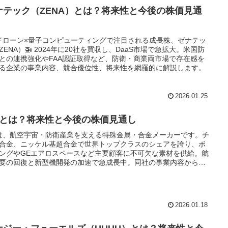
ナテック（ZENA）とは？将来性と今後の株価見通
×ドローン×量子コンピューティングで注目される成長株、ゼナテッ
ZENA）🚁 2024年に20社を買収し、DaaS市場で急拡大。米国防
との連携強化やFAA認証取得など、防衛・商業両市場で存在感を
る企業の事業内容、競合優位性、将来性を網羅的に解説します。
2026.01.25
TIとは？将来性と今後の株価見通し
Iは、航空宇宙・防衛産業を支える特殊金属・合金メーカーです。チ
合金、ニッケル基超合金で世界トップクラスのシェアを誇り、ボ
ングやGEエアロスペースなど主要顧客に不可欠な素材を供給。航
要の回復と新型機開発の加速で急成長中。同社の事業内容から競
位性、将来性までを深掘りします。
2026.01.18