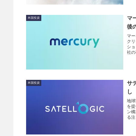
マ
米国投資
後
マー
クリ
ショ
社の
サ
米国投資
し
地球
を提
ン構
る注
長性