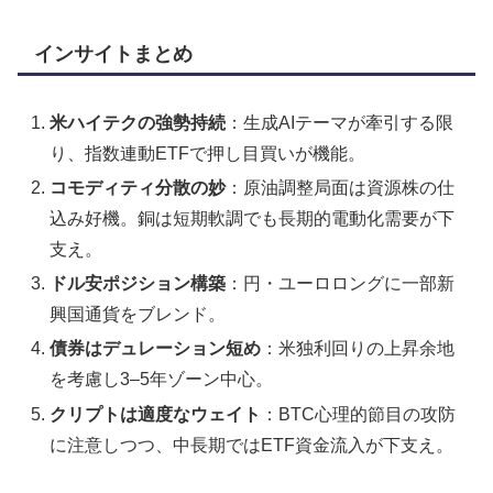
インサイトまとめ
米ハイテクの強勢持続
：生成AIテーマが牽引する限
り、指数連動ETFで押し目買いが機能。
コモディティ分散の妙
：原油調整局面は資源株の仕
込み好機。銅は短期軟調でも長期的電動化需要が下
支え。
ドル安ポジション構築
：円・ユーロロングに一部新
興国通貨をブレンド。
債券はデュレーション短め
：米独利回りの上昇余地
を考慮し3–5年ゾーン中心。
クリプトは適度なウェイト
：BTC心理的節目の攻防
に注意しつつ、中長期ではETF資金流入が下支え。