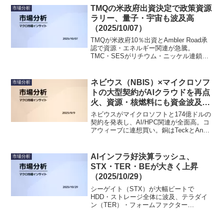
TMQの米政府出資決定で政策資源
市場分析
ラリー、量子・宇宙も波及高
（2025/10/07）
TMQが米政府10％出資とAmbler Road承
認で資源・エネルギー関連が急騰。
TMC・SESがリチウム・ニッケル連鎖で
上昇。AI関連ではAPPがショートセラー
の影響で一時下落したが、反転上昇の動
き、RGTIは目標引き上げ、RKLBは契約
ネビウス（NBIS）×マイクロソフ
市場分析
発表で上昇つづく。
トの大型契約がAIクラウドを再点
火、資源・核燃料にも資金波及
（2025.09.09）
ネビウスがマイクロソフトと174億ドルの
契約を発表し、AI/HPC関連が全面高。コ
アウィーブに連想買い。銅はTeckとAnglo
の統合合意でセクター物色、核燃料は
UUUU・LEUが進展を示した。
AIインフラ好決算ラッシュ、
市場分析
STX・TER・BEが大きく上昇
（2025/10/29）
シーゲイト（STX）が大幅ビートで
HDD・ストレージ全体に波及、テラダイ
ン（TER）・フォームファクター
（FORM）もAIテスト需要加速で上昇。
ブルーム・エナジー（BE）・キャタピラ