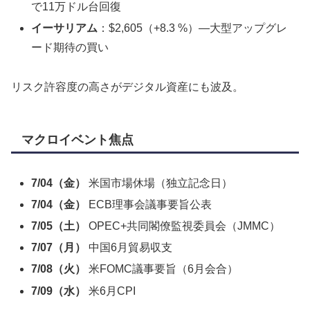
で11万ドル台回復
イーサリアム
：$2,605（+8.3 %）—大型アップグレ
ード期待の買い
リスク許容度の高さがデジタル資産にも波及。
マクロイベント焦点
7/04（金）
米国市場休場（独立記念日）
7/04（金）
ECB理事会議事要旨公表
7/05（土）
OPEC+共同閣僚監視委員会（JMMC）
7/07（月）
中国6月貿易収支
7/08（火）
米FOMC議事要旨（6月会合）
7/09（水）
米6月CPI