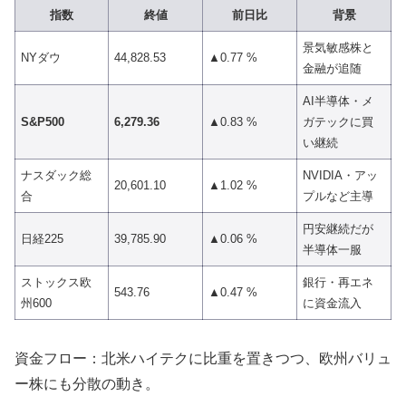
指数
終値
前日比
背景
景気敏感株と
NYダウ
44,828.53
▲0.77 %
金融が追随
AI半導体・メ
S&P500
6,279.36
▲0.83 %
ガテックに買
い継続
ナスダック総
NVIDIA・アッ
20,601.10
▲1.02 %
合
プルなど主導
円安継続だが
日経225
39,785.90
▲0.06 %
半導体一服
ストックス欧
銀行・再エネ
543.76
▲0.47 %
州600
に資金流入
資金フロー：北米ハイテクに比重を置きつつ、欧州バリュ
ー株にも分散の動き。