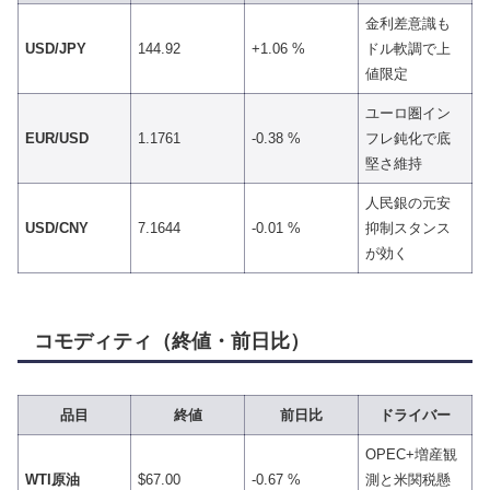
金利差意識も
USD/JPY
144.92
+1.06 %
ドル軟調で上
値限定
ユーロ圏イン
EUR/USD
1.1761
-0.38 %
フレ鈍化で底
堅さ維持
人民銀の元安
USD/CNY
7.1644
-0.01 %
抑制スタンス
が効く
コモディティ（終値・前日比）
品目
終値
前日比
ドライバー
OPEC+増産観
WTI原油
$67.00
-0.67 %
測と米関税懸