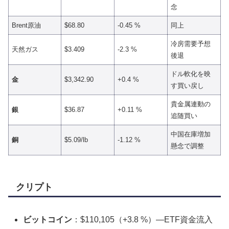
念
Brent原油
$68.80
-0.45 %
同上
冷房需要予想
天然ガス
$3.409
-2.3 %
後退
ドル軟化を映
金
$3,342.90
+0.4 %
す買い戻し
貴金属連動の
銀
$36.87
+0.11 %
追随買い
中国在庫増加
銅
$5.09/lb
-1.12 %
懸念で調整
クリプト
ビットコイン
：$110,105（+3.8 %）—ETF資金流入