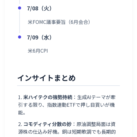
7/08（火）
米FOMC議事要旨（6月会合）
7/09（水）
米6月CPI
インサイトまとめ
米ハイテクの強勢持続
：生成AIテーマが牽
引する限り、指数連動ETFで押し目買いが機
能。
コモディティ分散の妙
：原油調整局面は資
源株の仕込み好機。銅は短期軟調でも長期的