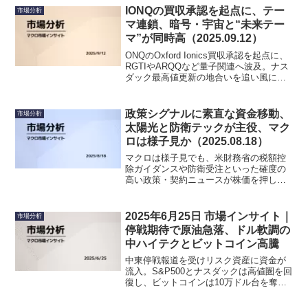
ー（CAT）はAI電力需要を追い風に買わ
IONQの買収承認を起点に、テー
市場分析
れた。アルゼンチン株のEDNもラリー継
マ連鎖、暗号・宇宙と“未来テー
続。FOMC後もAIインフラ主導の上昇基
マ”が同時高（2025.09.12）
調が継続。一方でVRNSが下方修正で半
値安、ENPH・GRMN・ETSYなどは決算
ONQのOxford Ionics買収承認を起点に、
失望売り。
RGTIやARQQなど量子関連へ波及。ナス
ダック最高値更新の地合いを追い風に。
BTCが11.5万ドルを維持しBMNR・BITF
が高騰、QSは実機デモ評価継続、RKLB
はElectron70機目成功で注目。週末を前
政策シグナルに素直な資金移動、
市場分析
にテーマ横断で資金が拡散。
太陽光と防衛テックが主役、マク
ロは様子見か（2025.08.18）
マクロは様子見でも、米財務省の税額控
除ガイダンスや防衛受注といった確度の
高い政策・契約ニュースが株価を押し上
げた一日。クリーンエネルギーと国防テ
ックに資金が集中。
2025年6月25日 市場インサイト｜
市場分析
停戦期待で原油急落、ドル軟調の
中ハイテクとビットコイン高騰
中東停戦報道を受けリスク資産に資金が
流入。S&P500とナスダックは高値圏を回
復し、ビットコインは10万ドル台を奪
回。原油は6%急落しインフレ圧力が緩
和、ドルは小幅に弱含み。米PCEを前に