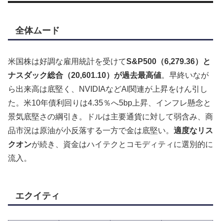
全体ムード
米国株は好調な雇用統計を受けて
S&P500（6,279.36）と
ナスダック総合（20,601.10）が過去最高値
。早終いなが
ら出来高は底堅く、NVIDIAなどAI関連が上昇をけん引し
た。米10年債利回りは4.35％へ5bp上昇、インフレ懸念と
景気底堅さの綱引き。ドルは主要通貨に対して弱含み、商
品市況は原油が小反落する一方で金は底堅い。
適度なリス
クオン
が続き、資金はハイテクとコモディティに選別的に
流入。
エクイティ