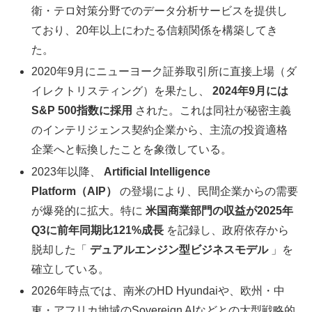
衛・テロ対策分野でのデータ分析サービスを提供し
ており、20年以上にわたる信頼関係を構築してき
た。
2020年9月にニューヨーク証券取引所に直接上場（ダ
イレクトリスティング）を果たし、
2024年9月には
S&P 500指数に採用
された。これは同社が秘密主義
のインテリジェンス契約企業から、主流の投資適格
企業へと転換したことを象徴している。
2023年以降、
Artificial Intelligence
Platform（AIP）
の登場により、民間企業からの需要
が爆発的に拡大。特に
米国商業部門の収益が2025年
Q3に前年同期比121%成長
を記録し、政府依存から
脱却した「
デュアルエンジン型ビジネスモデル
」を
確立している。
2026年時点では、南米のHD Hyundaiや、欧州・中
東・アフリカ地域のSovereign AIなどとの大型戦略的