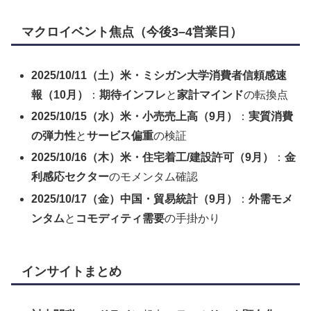
マクロイベント焦点（今後3–4営業日）
2025/10/11（土）米・ミシガン大学消費者信頼感速
報（10月）
：
期待インフレ
と
家計マインド
の転換点
2025/10/15（水）米・小売売上高（9月）
：
実質消費
の弾力性
と
サービス偏重
の検証
2025/10/16（木）米・住宅着工/建設許可（9月）
：
金
利感応セクター
のモメンタム確認
2025/10/17（金）中国・貿易統計（9月）
：
外需モメ
ンタム
と
コモディティ需要
の手掛かり
インサイトまとめ