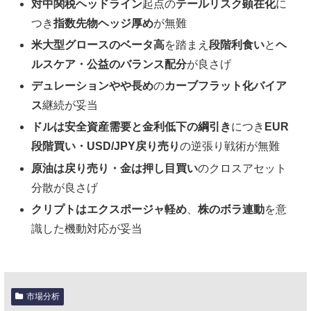
対中関税ヘッドライン
起点の
テールリスク顕在化
に
つき
指数先物ヘッジ厚め
が無難
米大型グロースのベータ高
を踏まえ
段階利食い
と
ヘ
ルスケア・公益のバランス配分
が良さげ
デュレーションやや長め
の
カーブフラット化バイア
ス
継続が妥当
ドルは安全資産需要と金利低下の綱引き
につき
EUR
段階買い・USD/JPY戻り売り
の逆張り戦術が無難
原油は戻り売り・金は押し目買い
のクロスアセット
分散が良さげ
クリプトはエクスポージャ軽め
、
株のボラ連動
を意
識した機動対応が妥当
市場分析