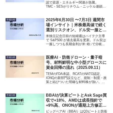
認で資源・エネルギー関連が急騰。
TMC・SESがリチウム・ニッケル連鎖で
上昇。AI関連ではAPPがショートセラー
の影響で一時下落したが、反転上昇の動
き、RGTIは目標引き上げ、RKLBは契約
2025年6月30日 〜7月3日 週間市
市場分析
発表で上昇つづく。
場インサイト｜米株最高値で続く
選別リスクオン、ドル安一服と資
源高が共存
米独立記念日前の短縮週はハイテク主導
で S&P500 が過去最高を更新。ドル安は
一服しつつも長期金利が米↑欧↓で分岐
し、原油や金属が反発。選別的リスクオ
ンの流れが続く一方、円は 144 円台へ続
落。
医療AI・防衛ドローン・量子暗
市場分析
号、材料鮮明な中小型グロースに
資金回帰の流れ（2025.09.11）
TEMのFDA承認、RCATのNATO認定、
IONQの新部門設立など、規制・制度・政
策と結びついた明確な材料株が強い。米
株の最高値更新と利下げ観測を背景に、
中小型グロースが資金を集める。
BBAIが決算ビートとAsk Sage買
市場分析
収で+18%、AMDは成長指針で
+9%高、ONONが通期上方修正
（2025.11.12）
ビッグベアAI（BBAI）はQ3ビートと防衛