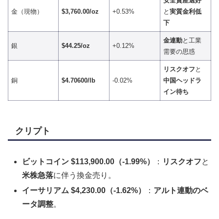
安全資産選好
金（現物）
$3,760.00/oz
+0.53%
と
実質金利低
下
金連動
と工業
銀
$44.25/oz
+0.12%
需要の思惑
リスクオフ
と
銅
$4.70600/lb
-0.02%
中国ヘッドラ
イン待ち
クリプト
ビットコイン $113,900.00（-1.99%）
：
リスクオフ
と
米株急落
に伴う換金売り。
イーサリアム $4,230.00（-1.62%）
：
アルト連動のベ
ータ調整
。