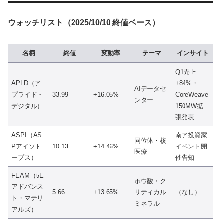
ウォッチリスト（2025/10/10 終値ベース）
名柄
終値
変動率
テーマ
インサイト
Q1売上
APLD（ア
+84%・
AIデータセ
プライド・
33.99
+16.05%
CoreWeave
ンター
デジタル）
150MW拡
張発表
ASPI（AS
南ア投資家
同位体・核
Pアイソト
10.13
+14.46%
イベント開
医療
ープス）
催告知
FEAM（5E
ホウ酸・ク
アドバンス
5.66
+13.65%
リティカル
（なし）
ト・マテリ
ミネラル
アルズ）