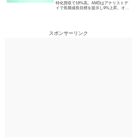
特化買収で18%高。AMDはアナリストデ
イで長期成長目標を提示し9%上昇。オン
（ONON）は通期見通し上方、チップモ
ス（IMOS）はQ3売上$202Mで予想超
過。半導体・AI・消費の強い循環。一
方、メタジェノミ（MGX）やネクスジェ
ル（NXGL）は赤字拡大・事業再編で軟
スポンサーリンク
調。対照的にRGTI・RBOTは赤字継続と
売上未達で軟調。需給要因と決算に反応
が集中。