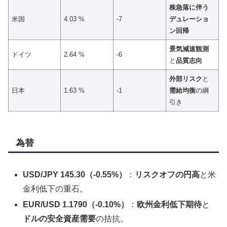
株急落に伴う
米国
4.03 %
-7
デュレーショ
ン回帰
景気減速観測
ドイツ
2.64 %
-6
と
品質志向
外部リスク
と
日本
1.63 %
-1
需給均衡
の綱
引き
為替
USD/JPY 145.30（-0.55%）
：
リスクオフの円高
と米
金利低下の重石。
EUR/USD 1.1790（-0.10%）
：
欧州金利低下期待
と
ドルの安全資産需要
の拮抗。