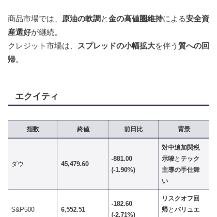
商品市場では、
原油の軟調
と
金の高値圏維持
による
安全資
産選好
が継続。
クレジット市場は、
スプレッドの小幅拡大
を伴う
質への回
帰
。
エクイティ
指数
終値
前日比
背景
対中追加関税
-881.00
示唆
と
テック
ダウ
45,479.60
(-1.90%)
主導の手仕舞
い
リスクオフ回
-182.60
S&P500
6,552.51
帰
と
バリュエ
(-2.71%)