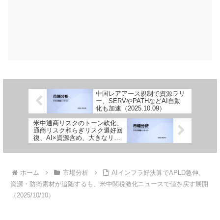
中国レアアース規制で資源ラリ
ー、SERVやPATHなどAI自動
化も加速（2025.10.09）
米中通商リスクのトーン軟化、
通商リスク和らぎリスク選好回
復、AI×資源含め、大きなリバ
ウンドの一日（2025/10/13）
ホーム
市場分析
AIインフラ好決算でAPLD急伸、
資源・防衛素材が追随するも、米中関税激化ニュースで値を戻す展開
（2025/10/10）