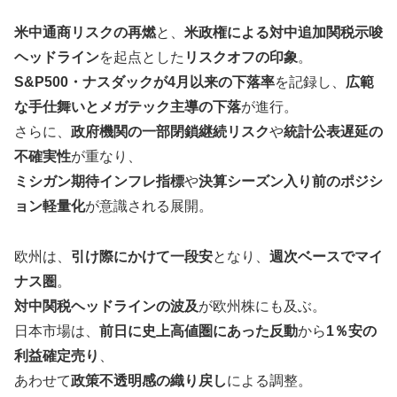
米中通商リスクの再燃
と、
米政権による対中追加関税示唆
ヘッドライン
を起点とした
リスクオフの印象
。
S&P500・ナスダックが4月以来の下落率
を記録し、
広範
な手仕舞いとメガテック主導の下落
が進行。
さらに、
政府機関の一部閉鎖継続リスク
や
統計公表遅延の
不確実性
が重なり、
ミシガン期待インフレ指標
や
決算シーズン入り前のポジシ
ョン軽量化
が意識される展開。
欧州は、
引け際にかけて一段安
となり、
週次ベースでマイ
ナス圏
。
対中関税ヘッドラインの波及
が欧州株にも及ぶ。
日本市場は、
前日に史上高値圏にあった反動
から
1％安の
利益確定売り
、
あわせて
政策不透明感の織り戻し
による調整。