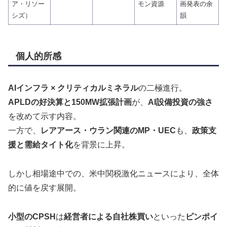
ア・リソー
モン資源
画発表の余
シズ）
韻
個人的所感
AIインフラ × クリティカルミネラル
の二極進行。
APLDの好決算と150MW拡張計画
が、
AI設備投資の強さ
を改めて示す内容。
一方で、
レアアース・ウラン関連のMP・UEC
も、
政策支
援と需給タイト化
を背景に上昇。
しかし相場途中での、米中関税激化ニュースにより、全体
的に値を戻す展開。
小型のCPSH
は
経営者による自社株買い
といった
ピンポイ