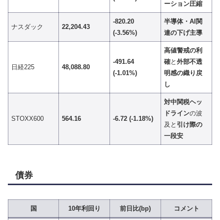
ーション圧縮
-820.20
半導体・AI関
ナスダック
22,204.43
(-3.56%)
連の下げ主導
高値警戒の利
-491.64
確
と
外部不透
日経225
48,088.80
(-1.01%)
明感の織り戻
し
対中関税ヘッ
ドライン
の波
STOXX600
564.16
-6.72 (-1.18%)
及と
引け際の
一段安
債券
国
10年利回り
前日比(bp)
コメント