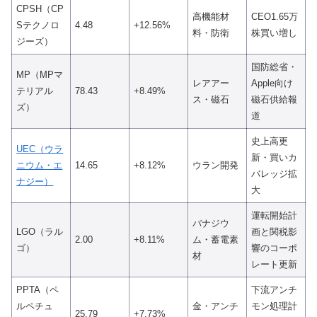
CPSH（CP
高機能材
CEO1.65万
Sテクノロ
4.48
+12.56%
料・防衛
株買い増し
ジーズ）
国防総省・
MP（MPマ
レアアー
Apple向け
テリアル
78.43
+8.49%
ス・磁石
磁石供給報
ズ）
道
史上高更
UEC（ウラ
新・買いカ
ニウム・エ
14.65
+8.12%
ウラン開発
バレッジ拡
ナジー）
大
運転開始計
バナジウ
LGO（ラル
画と関税影
2.00
+8.11%
ム・蓄電素
ゴ）
響のコーポ
材
レート更新
PPTA（ペ
下流アンチ
ルペチュ
金・アンチ
モン処理計
25.79
+7.73%