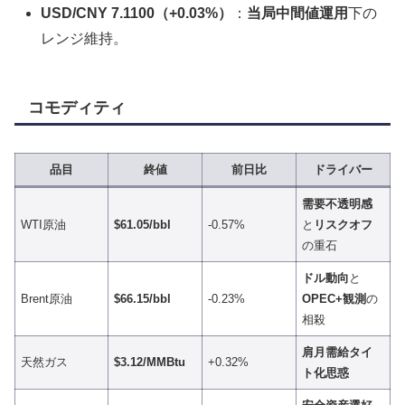
USD/CNY 7.1100（+0.03%）
：
当局中間値運用
下の
レンジ維持。
コモディティ
品目
終値
前日比
ドライバー
需要不透明感
WTI原油
$61.05/bbl
-0.57%
と
リスクオフ
の重石
ドル動向
と
Brent原油
$66.15/bbl
-0.23%
OPEC+観測
の
相殺
肩月需給タイ
天然ガス
$3.12/MMBtu
+0.32%
ト化思惑