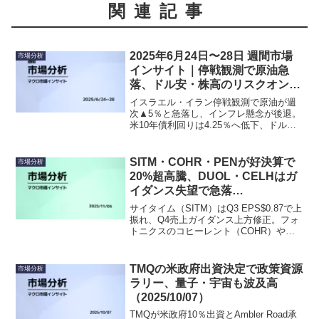
関連記事
2025年6月24日〜28日 週間市場
市場分析
インサイト｜停戦観測で原油急
落、ドル安・株高のリスクオン継
続
イスラエル・イラン停戦観測で原油が週
次▲5％と急落し、インフレ懸念が後退。
米10年債利回りは4.25％へ低下、ドル安
の中でS&P500は週間+11％と生成AI関連
が牽引。金とビットコインへの資金分散
も続き、リスクオン相場が強まった。
SITM・COHR・PENが好決算で
市場分析
20%超高騰、DUOL・CELHはガ
イダンス失望で急落
（2025.11.06）
サイタイム（SITM）はQ3 EPS$0.87で上
振れ、Q4売上ガイダンス上方修正。フォ
トニクスのコヒーレント（COHR）や医
療機器のペナンブラ（PEN）も好決算で
20%前後上昇。対照的にアスペン
（ASPN）・セルシウス（CELH）・デュ
TMQの米政府出資決定で政策資源
市場分析
オリンゴ（DUOL）などテーマ性の高い銘
ラリー、量子・宇宙も波及高
柄はガイダンス失望やコスト増で急落。
（2025/10/07）
TMQが米政府10％出資とAmbler Road承