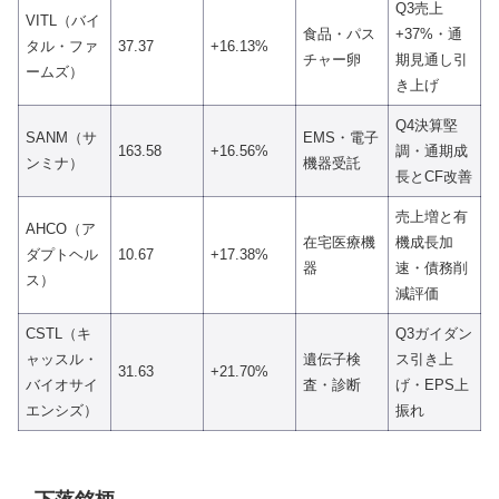
Q3売上
VITL（バイ
食品・パス
+37%・通
タル・ファ
37.37
+16.13%
チャー卵
期見通し引
ームズ）
き上げ
Q4決算堅
SANM（サ
EMS・電子
163.58
+16.56%
調・通期成
ンミナ）
機器受託
長とCF改善
売上増と有
AHCO（ア
在宅医療機
機成長加
ダプトヘル
10.67
+17.38%
器
速・債務削
ス）
減評価
CSTL（キ
Q3ガイダン
ャッスル・
遺伝子検
ス引き上
31.63
+21.70%
バイオサイ
査・診断
げ・EPS上
エンシズ）
振れ