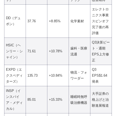
エレクトロ
ニクス事業
DD（デュ
37.76
+8.85%
化学素材
スピンオフ
ポン）
完了後の再
評価
Q3決算ビー
HSIC（ヘ
歯科・医療
ト・通期
ンリー・シ
71.61
+10.78%
流通
EPS上方修
ャイン）
正
EXPD（エ
Q3
物流・フォ
クスペディ
135.73
+10.84%
EPS$1.64
ワーダー
ターズ）
発表
INSP（イ
大手証券の
ンスパイ
睡眠時無呼
85.01
+15.33%
格上げと治
ア・メディ
吸治療機器
験進展報道
カル）