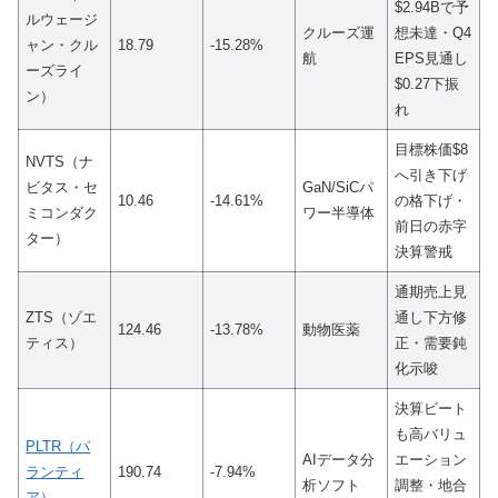
$2.94Bで予
ルウェージ
クルーズ運
想未達・Q4
ャン・クル
18.79
-15.28%
航
EPS見通し
ーズライ
$0.27下振
ン）
れ
目標株価$8
NVTS（ナ
へ引き下げ
ビタス・セ
GaN/SiCパ
10.46
-14.61%
の格下げ・
ミコンダク
ワー半導体
前日の赤字
ター）
決算警戒
通期売上見
ZTS（ゾエ
通し下方修
124.46
-13.78%
動物医薬
ティス）
正・需要鈍
化示唆
決算ビート
も高バリュ
PLTR（パ
AIデータ分
エーション
ランティ
190.74
-7.94%
析ソフト
調整・地合
ア）