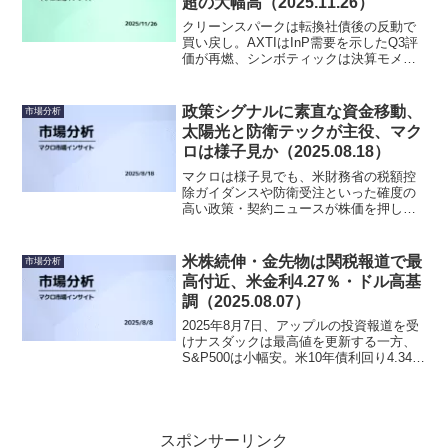
超の大幅高（2025.11.26）
クリーンスパークは転換社債後の反動で
買い戻し。AXTIはInP需要を示したQ3評
価が再燃、シンボティックは決算モメン
タム継続。AAOIはケーブル売上過去最高
を材料視。下落はページャーデューティ
のQ4売上見通し下振れ、アンバレラの粗
政策シグナルに素直な資金移動、
市場分析
利率59–60.5%ガイダンス、ニュータニッ
太陽光と防衛テックが主役、マク
クスとゼットスケーラーの弱い来期見通
ロは様子見か（2025.08.18）
しが重石。
マクロは様子見でも、米財務省の税額控
除ガイダンスや防衛受注といった確度の
高い政策・契約ニュースが株価を押し上
げた一日。クリーンエネルギーと国防テ
ックに資金が集中。
米株続伸・金先物は関税報道で最
市場分析
高付近、米金利4.27％・ドル高基
調（2025.08.07）
2025年8月7日、アップルの投資報道を受
けナスダックは最高値を更新する一方、
S&P500は小幅安。米10年債利回り4.34％
へ上昇しドル高が続く中、原油は63ドル
台へ下落、金も軟調。金利高・ドル高下
でもハイテク株と日本・欧州の景気敏感
株に資金が向かう選別的リスクオンが続
いた。
スポンサーリンク