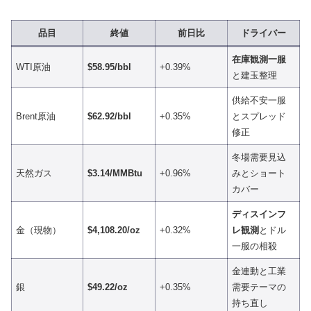
品目
終値
前日比
ドライバー
在庫観測一服
WTI原油
$58.95/bbl
+0.39%
と建玉整理
供給不安一服
Brent原油
$62.92/bbl
+0.35%
とスプレッド
修正
冬場需要見込
天然ガス
$3.14/MMBtu
+0.96%
みとショート
カバー
ディスインフ
金（現物）
$4,108.20/oz
+0.32%
レ観測
とドル
一服の相殺
金連動と工業
銀
$49.22/oz
+0.35%
需要テーマの
持ち直し