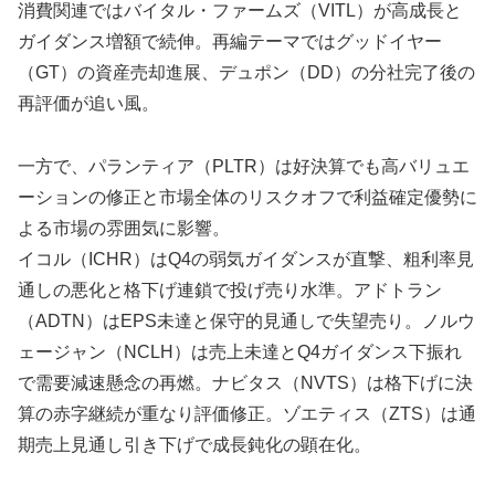
消費関連ではバイタル・ファームズ（VITL）が高成長と
ガイダンス増額で続伸。再編テーマではグッドイヤー
（GT）の資産売却進展、デュポン（DD）の分社完了後の
再評価が追い風。
一方で、パランティア（PLTR）は好決算でも高バリュエ
ーションの修正と市場全体のリスクオフで利益確定優勢に
よる市場の雰囲気に影響。
イコル（ICHR）はQ4の弱気ガイダンスが直撃、粗利率見
通しの悪化と格下げ連鎖で投げ売り水準。アドトラン
（ADTN）はEPS未達と保守的見通しで失望売り。ノルウ
ェージャン（NCLH）は売上未達とQ4ガイダンス下振れ
で需要減速懸念の再燃。ナビタス（NVTS）は格下げに決
算の赤字継続が重なり評価修正。ゾエティス（ZTS）は通
期売上見通し引き下げで成長鈍化の顕在化。