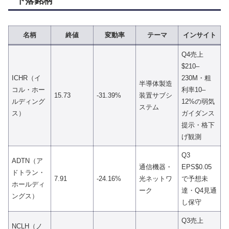
下落銘柄
名柄
終値
変動率
テーマ
インサイト
Q4売上
$210–
ICHR（イ
230M・粗
半導体製造
コル・ホー
利率10–
15.73
-31.39%
装置サブシ
ルディング
12%の弱気
ステム
ス）
ガイダンス
提示・格下
げ観測
Q3
ADTN（ア
通信機器・
EPS$0.05
ドトラン・
7.91
-24.16%
光ネットワ
で予想未
ホールディ
ーク
達・Q4見通
ングス）
し保守
Q3売上
NCLH（ノ