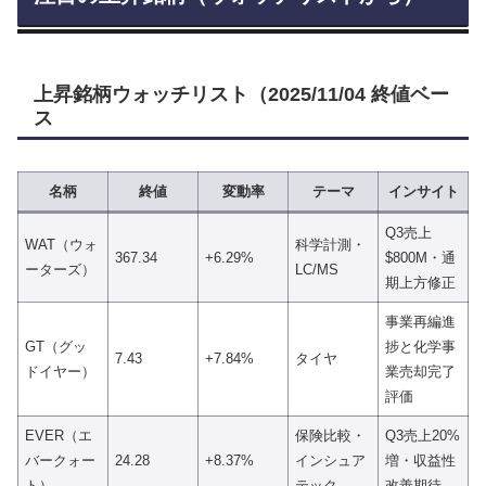
上昇銘柄
ウォッチリスト（2025/11/04 終値ベー
ス
名柄
終値
変動率
テーマ
インサイト
Q3売上
WAT（ウォ
科学計測・
367.34
+6.29%
$800M・通
ーターズ）
LC/MS
期上方修正
事業再編進
GT（グッ
捗と化学事
7.43
+7.84%
タイヤ
ドイヤー）
業売却完了
評価
EVER（エ
保険比較・
Q3売上20%
バークォー
24.28
+8.37%
インシュア
増・収益性
ト）
テック
改善期待