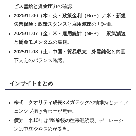
ビス需給と賃金圧力
の確認。
2025/11/06（木）英・政策金利（BoE）／米・新規
失業保険
：
政策スタンス
と
雇用減速
の再評価。
2025/11/07（金）米・雇用統計（NFP）
：
景気減速
と賃金モメンタム
の帰趨。
2025/11/08（土）中国・貿易収支
：
外需鈍化
と内需
下支えのバランス確認。
インサイトまとめ
株式
：
クオリティ成長×メガテック
の軸維持とディフ
ェンシブ抱き合わせが無難。
債券
：米10年は
4%前後の往来
継続観、デュレーショ
ンは中立やや長めが妥当。