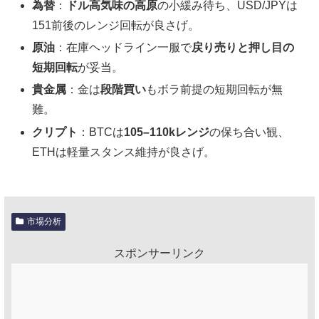
為替
：
ドル高気味の高原
の小緩み待ち、USD/JPYは
151前後のレンジ回転が良さげ。
原油
：在庫ヘッドライン一服で
戻り売りと押し目の
短期回転
が妥当。
貴金属
：金は
段階買い
もボラ前提の短期回転が無
難。
クリプト
：BTCは
105–110kレンジ
の保ち合い観、
ETHは軽量スタンス維持が良さげ。
市場分析
スポンサーリンク