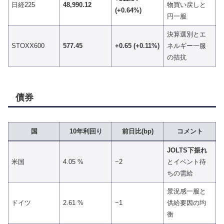
日経225
48,990.12
物買い戻しと
(+0.64%)
円一服
決算選別とエ
STOXX600
577.45
+0.65 (+0.11%)
ネルギー一服
の拮抗
債券
国
10年利回り
前日比(bp)
コメント
JOLTS下振れ
米国
4.05 %
−2
とイベント待
ちの需給
景況感一服と
ドイツ
2.61 %
−1
供給要因の均
衡