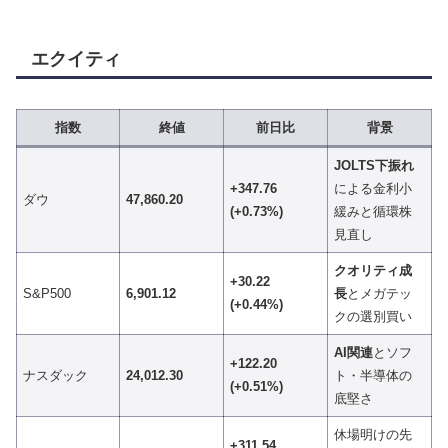
エクイティ
指数
終値
前日比
背景
JOLTS下振れ
+347.76
による金利小
ダウ
47,860.20
(+0.73%)
緩みと循環株
見直し
クオリティ成
+30.22
S&P500
6,901.12
長
とメガテッ
(+0.44%)
クの選別買い
AI関連
とソフ
+122.20
ナスダック
24,012.30
ト・半導体の
(+0.51%)
底堅さ
休場明けの先
+311.54