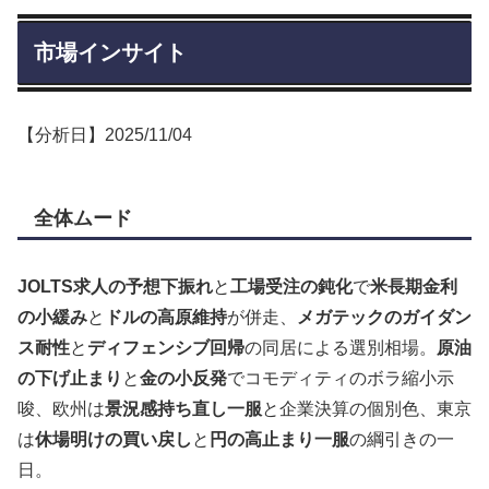
市場インサイト
【分析日】2025/11/04
全体ムード
JOLTS求人の予想下振れ
と
工場受注の鈍化
で
米長期金利
の小緩み
と
ドルの高原維持
が併走、
メガテックのガイダン
ス耐性
と
ディフェンシブ回帰
の同居による選別相場。
原油
の下げ止まり
と
金の小反発
でコモディティのボラ縮小示
唆、欧州は
景況感持ち直し一服
と企業決算の個別色、東京
は
休場明けの買い戻し
と
円の高止まり一服
の綱引きの一
日。