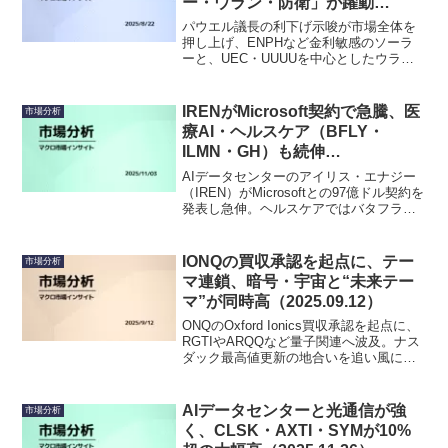
ー・ウラン・防衛」が躍動
（2025.08.22）
パウエル議長の利下げ示唆が市場全体を
押し上げ、ENPHなど金利敏感のソーラ
ーと、UEC・UUUUを中心としたウラ
ン・レアアース関連に資金が集中。供給
サイドのニュースも重なりテーマ物色が
鮮明に。
IRENがMicrosoft契約で急騰、医
市場分析
療AI・ヘルスケア（BFLY・
ILMN・GH）も続伸
（2025.11.03）
AIデータセンターのアイリス・エナジー
（IREN）がMicrosoftとの97億ドル契約を
発表し急伸。ヘルスケアではバタフライ
（BFLY）・イルミナ（ILMN）・ガーダ
ント（GH）が決算上振れで堅調。FRPT
やAMGなども業績上振れで買われる一
IONQの買収承認を起点に、テー
市場分析
方、KMBの大型M&A、UUUUの希薄化、
マ連鎖、暗号・宇宙と“未来テー
VERXのEPS未達がリスク要因。
マ”が同時高（2025.09.12）
ONQのOxford Ionics買収承認を起点に、
RGTIやARQQなど量子関連へ波及。ナス
ダック最高値更新の地合いを追い風に。
BTCが11.5万ドルを維持しBMNR・BITF
が高騰、QSは実機デモ評価継続、RKLB
はElectron70機目成功で注目。週末を前
AIデータセンターと光通信が強
市場分析
にテーマ横断で資金が拡散。
く、CLSK・AXTI・SYMが10%