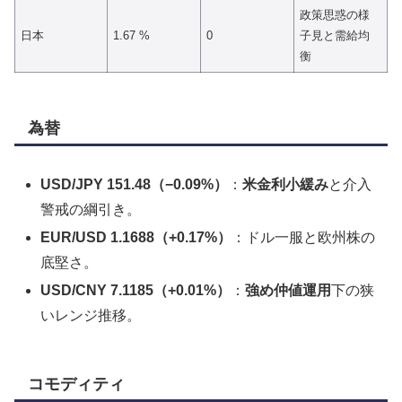
政策思惑の様
日本
1.67 %
0
子見と需給均
衡
為替
USD/JPY 151.48（−0.09%）
：
米金利小緩み
と介入
警戒の綱引き。
EUR/USD 1.1688（+0.17%）
：ドル一服と欧州株の
底堅さ。
USD/CNY 7.1185（+0.01%）
：
強め仲値運用
下の狭
いレンジ推移。
コモディティ