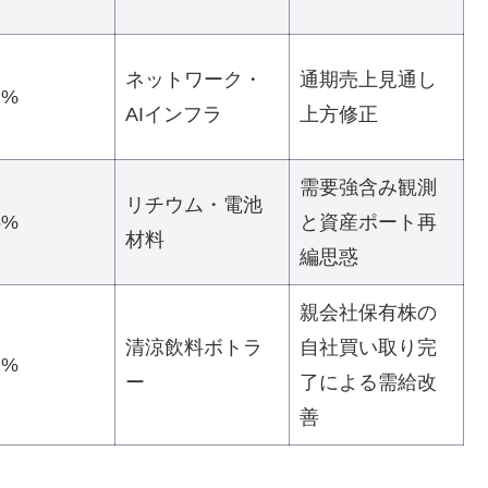
ネットワーク・
通期売上見通し
2%
AIインフラ
上方修正
需要強含み観測
リチウム・電池
5%
と資産ポート再
材料
編思惑
親会社保有株の
清涼飲料ボトラ
自社買い取り完
2%
ー
了による需給改
善