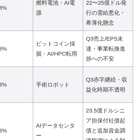
燃料電池・AI電
22〜25億ドル発
28%
源
行の需給悪化・
希薄化懸念
Q3売上/EPS未
ビットコイン採
98%
達・事業転換進
掘・AI/HPC転用
捗への不安
Q3赤字継続・収
53%
手術ロボット
益化時期不透明
23.5億ドルシニ
ア担保付社債起
AIデータセンタ
68%
債と追加資金調
ー