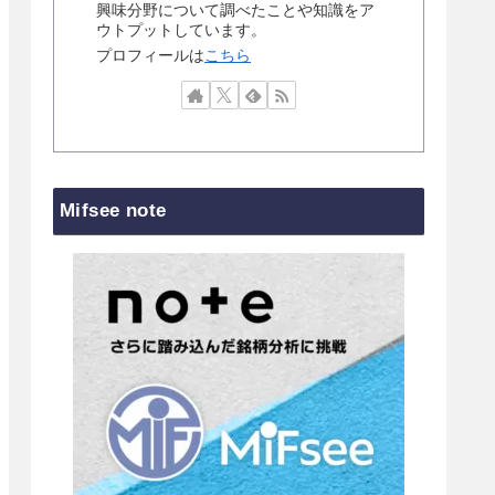
興味分野について調べたことや知識をア
ウトプットしています。
プロフィールは
こちら
Mifsee note