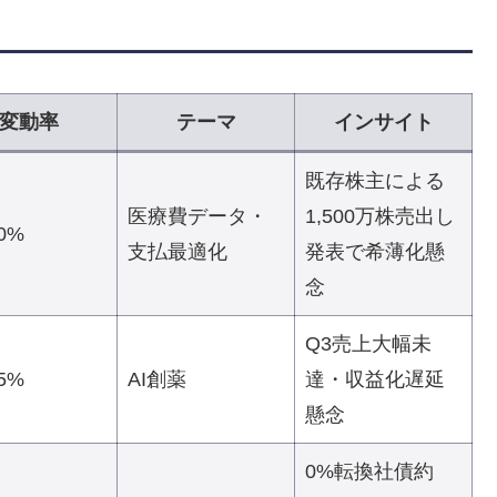
変動率
テーマ
インサイト
既存株主による
医療費データ・
1,500万株売出し
60%
支払最適化
発表で希薄化懸
念
Q3売上大幅未
35%
AI創薬
達・収益化遅延
懸念
0%転換社債約