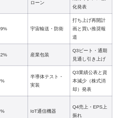
ローン
化発表
打ち上げ再開計
99%
宇宙輸送・防衛
画と買い推奨報
道
Q3ビート・通期
82%
産業包装
見通し引き上げ
Q3業績公表と資
半導体テスト・
7%
本減少（株式消
実装
却）発表
Q4売上・EPS上
2%
IoT通信機器
振れ