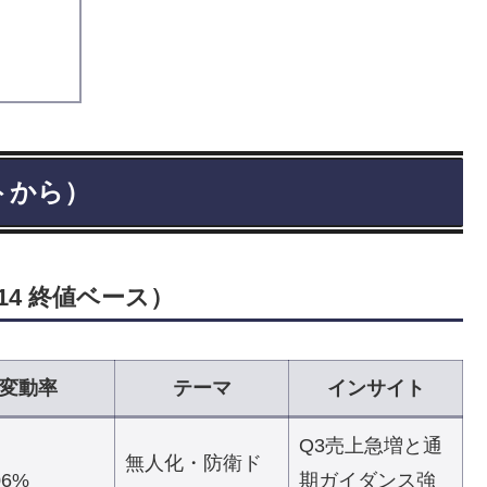
トから）
/14 終値ベース）
変動率
テーマ
インサイト
Q3売上急増と通
無人化・防衛ド
06%
期ガイダンス強