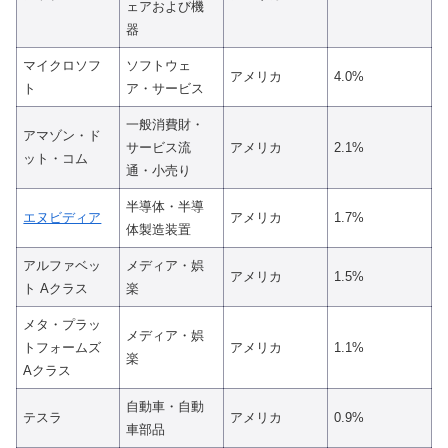
ェアおよび機
器
マイクロソフ
ソフトウェ
アメリカ
4.0%
ト
ア・サービス
一般消費財・
アマゾン・ド
サービス流
アメリカ
2.1%
ット・コム
通・小売り
半導体・半導
エヌビディア
アメリカ
1.7%
体製造装置
アルファベッ
メディア・娯
アメリカ
1.5%
ト Aクラス
楽
メタ・プラッ
メディア・娯
トフォームズ
アメリカ
1.1%
楽
Aクラス
自動車・自動
テスラ
アメリカ
0.9%
車部品