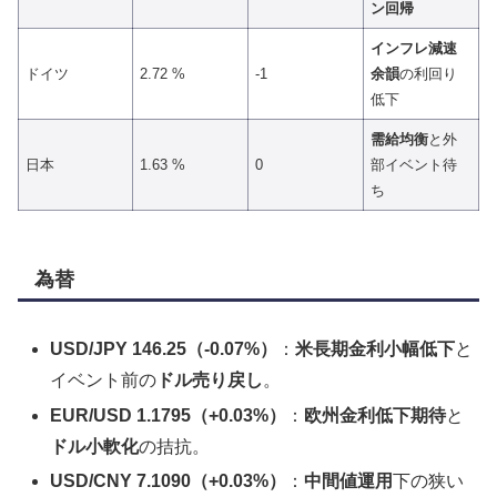
ン回帰
インフレ減速
ドイツ
2.72 %
-1
余韻
の利回り
低下
需給均衡
と外
日本
1.63 %
0
部イベント待
ち
為替
USD/JPY 146.25（-0.07%）
：
米長期金利小幅低下
と
イベント前の
ドル売り戻し
。
EUR/USD 1.1795（+0.03%）
：
欧州金利低下期待
と
ドル小軟化
の拮抗。
USD/CNY 7.1090（+0.03%）
：
中間値運用
下の狭い