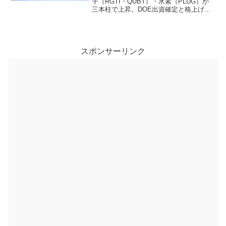
子（RGTI・QUBT）・水素（PLUG）が
三本柱で上昇。DOE出資確定と格上げ、
実需受注がそれぞれのセクターを刺激。
USARやARECなど資源リサイクルも波及
高。テーマ相場継続の地合いの一方で、
パランティアはニュース材料で下落も。
スポンサーリンク