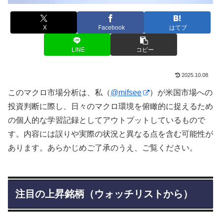
X
Facebook
はてブ
LINE
コピー
2025.10.08
このマクロ市場分析は、私（
@mifsee
）が米国市場への
投資判断に際し、日々のマクロ環境を俯瞰的に捉えるため
の個人的な学習記録としてアウトプットしているもので
す。内容には誤りや実際の状況と異なる点を含む可能性が
あります。あらかじめご了承のうえ、ご覧ください。
注目の上昇銘柄（ウォッチリストから）