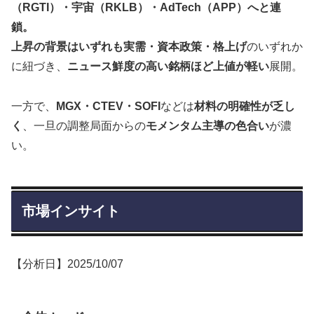
（RGTI）・宇宙（RKLB）・AdTech（APP）へと連
鎖。
上昇の背景はいずれも実需・資本政策・格上げ
のいずれか
に紐づき、
ニュース鮮度の高い銘柄ほど上値が軽い
展開。
一方で、
MGX・CTEV・SOFI
などは
材料の明確性が乏し
く
、一旦の調整局面からの
モメンタム主導の色合い
が濃
い。
市場インサイト
【分析日】2025/10/07