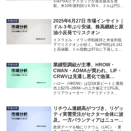
S\&P500とナスダックが過去最高を更
新。米10年債利回り4.35％、ドルは円144
円台と軟調。原油は小反落も金は底堅
く、選別的なリスクオンが続く。独立記
念日休場後のCPIとOPEC+が焦点。
2025年6月27日 市場インサイト｜
市場分析
ドル３年ぶり安値、株高継続と原
油小反発でリスクオン
イスラエル・イラン停戦維持と米金利低
下でリスクオンが続く。S&P500は6,141
と高値圏、ドル指数は97台に下落しユー
ロ高進行。原油は小反発、金とビットコ
インが堅調で、株高と安全資産需要が共
存する複雑な地合い。
業績堅調組が主導、HROW・
市場分析
CWAN・ADMAが買われ、LIF・
CRWVは見通し悪化で急落
（2025.11.11）
ハロー（HROW）はQ3決算ビートと通期
売上$270–280Mへの上方修正で13%高。
クリアウォーター・アナリティクス
（CWAN）はQ3売上$205Mで前年比
+77%の大幅成長。アドマ（ADMA）の
FDA承認、バタフライ（BFLY）やアルト
リチウム連鎖高がつづき、リゲッ
市場分析
（ALTO）も業績進展を確認する一方、ラ
ティ実需受注がセクター全体に波
イフ360（LIF）は広告偏重懸念で22%急
及。一方パランティアはニュース
落。コアウィーブ（CRWV）はAI関連遅
材料で下落も（2025/10/03）
延で下方修正。
政策テーマを軸にリチウム（LAC）・量