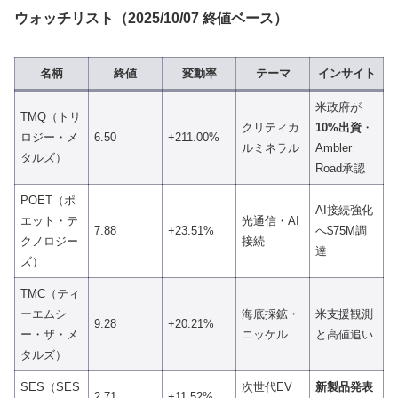
ウォッチリスト（2025/10/07 終値ベース）
名柄
終値
変動率
テーマ
インサイト
米政府が
TMQ（トリ
クリティカ
10%出資
・
ロジー・メ
6.50
+211.00%
ルミネラル
Ambler
タルズ）
Road承認
POET（ポ
AI接続強化
エット・テ
光通信・AI
7.88
+23.51%
へ$75M調
クノロジー
接続
達
ズ）
TMC（ティ
ーエムシ
海底採鉱・
米支援観測
9.28
+20.21%
ー・ザ・メ
ニッケル
と高値追い
タルズ）
SES（SES
次世代EV
新製品発表
2.71
+11.52%