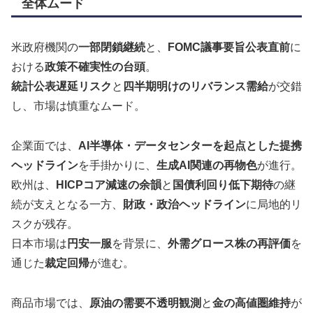
全体ムード
米政府機関の
一部閉鎖継続
と、
FOMC議事要旨公表直前
に
おける
政策不確実性の台頭
。
統計公表遅延リスク
と
四半期明けのリバランス需給
が交錯
し、市場は慎重なムード。
企業面では、
AI半導体・データセンターを起点とした提携
ヘッドライン
を手掛かりに、
生成AI関連の再物色
が進行。
欧州は、
HICPコア減速の余韻
と
国債利回り低下期待
の継
続が支えとなる一方、
財政・政治ヘッドライン
に局地的リ
スクが残存。
日本市場は
円安一服
を背景に、
外需グロース株の再評価
を
通じた
裁定回帰
が進む。
商品市場では、
原油の需要不透明観測
と
金の高値圏維持
が