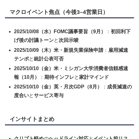
マクロイベント焦点（今後3–4営業日）
2025/10/08（水）FOMC議事要旨（9月）
：
初回利下
げ後の討議トーン
と
次回示唆
2025/10/09（木）米・新規失業保険申請
：
雇用減速
テンポ
と
統計公表可否
2025/10/10（金）米・ミシガン大学消費者信頼感速
報（10月）
：
期待インフレ
と
家計マインド
2025/10/10（金）英・月次GDP（8月）
：
成長減速の
度合い
と
サービス寄与
インサイトまとめ
クリプト軽め
の
ヘッドライン対応
と
イベント前リス