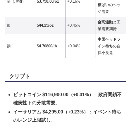
金（現物）
$3,758.00/oz
+0.16%
横ばい
のヘッ
ジ需要
金高連動
と工
銀
$44.25/oz
+0.45%
業需要期待
中国ヘッドラ
銅
$4.70800/lb
+0.04%
イン待ち
の自
律小反発
クリプト
ビットコイン $116,900.00（+0.41%）
：
政府閉鎖不
確実性
下の
分散需要
。
イーサリアム $4,295.00（+0.23%）
：
イベント待ち
の
レンジ上限試し
。