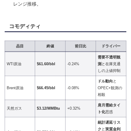
レンジ推移。
コモディティ
品目
終値
前日比
ドライバー
需要不透明観
WTI原油
$61.60/bbl
-0.24%
測
と在庫見通
しの上値抑制
ドル動向
と
Brent原油
$66.45/bbl
-0.08%
OPEC+観測の
相殺
肩月需給タイ
天然ガス
$3.12/MMBtu
+0.32%
ト化
思惑
統計遅延リス
ク
と
実質金利