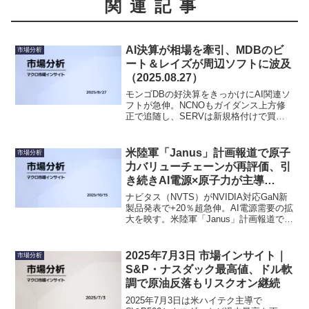
関連記事
AI決算が相場を牽引、MDBのビ
市場分析
ート＆レイズが周辺ソフトに波及
（2025.08.27）
モンゴDBの好決算をきっかけにAI関連ソ
フトが急伸。NCNOもガイダンス上方修
正で追随し、SERVは新規格付けで買い
が加速。AI循環の持続性を決算が裏付け
た一日。
米陸軍「Janus」計画報道で原子
市場分析
力バリューチェーンが再評価、引
き続きAI電源×原子力が主導
（2025/10/15）
ナビタス（NVTS）がNVIDIA対応GaN新
製品発表で+20％超急伸。AI電源需要の拡
大を映す。米陸軍「Janus」計画報道でニ
ュースケール（SMR）・セントラス
（LEU）が上昇、原子力バリューチェー
ンが再評価。フルーエンス（FLNC）は大
2025年7月3日 市場インサイト｜
市場分析
容量蓄電案件発表でAI電力テーマ継続。
S&P・ナスダック最高値、ドル軟
HIMSの医療領域拡張、AAOIの800G光通
調で原油反落もリスクオン継続
信披露も注目。パウエル発言の緩和トー
ンが下支えとなり、広範なリスク選好が
2025年7月3日は米ハイテク主導で
回復。