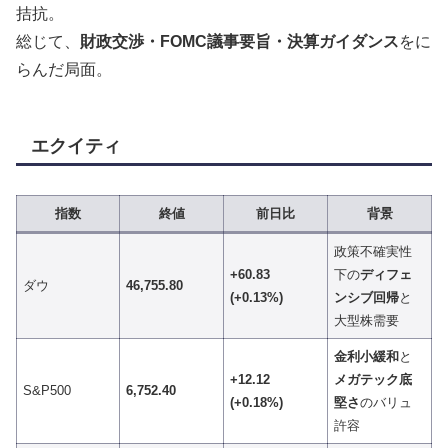
拮抗。
総じて、
財政交渉・FOMC議事要旨・決算ガイダンス
をに
らんだ局面。
エクイティ
指数
終値
前日比
背景
政策不確実性
+60.83
下の
ディフェ
ダウ
46,755.80
(+0.13%)
ンシブ回帰
と
大型株需要
金利小緩和
と
+12.12
メガテック底
S&P500
6,752.40
(+0.18%)
堅さ
のバリュ
許容