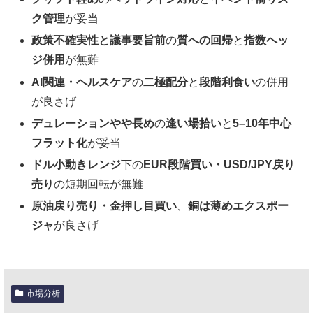
ク管理
が妥当
政策不確実性と議事要旨前
の
質への回帰
と
指数ヘッ
ジ併用
が無難
AI関連・ヘルスケア
の
二極配分
と
段階利食い
の併用
が良さげ
デュレーションやや長め
の
逢い場拾い
と
5–10年中心
フラット化
が妥当
ドル小動きレンジ
下の
EUR段階買い・USD/JPY戻り
売り
の短期回転が無難
原油戻り売り・金押し目買い
、
銅は薄めエクスポー
ジャ
が良さげ
市場分析