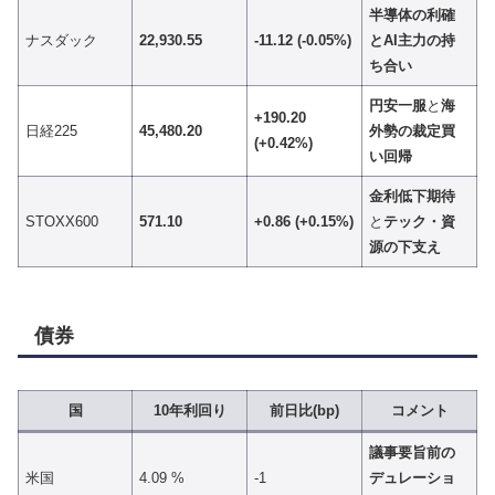
半導体の利確
ナスダック
22,930.55
-11.12 (-0.05%)
とAI主力の持
ち合い
円安一服
と
海
+190.20
日経225
45,480.20
外勢の裁定買
(+0.42%)
い回帰
金利低下期待
STOXX600
571.10
+0.86 (+0.15%)
と
テック・資
源の下支え
債券
国
10年利回り
前日比(bp)
コメント
議事要旨前の
米国
4.09 %
-1
デュレーショ