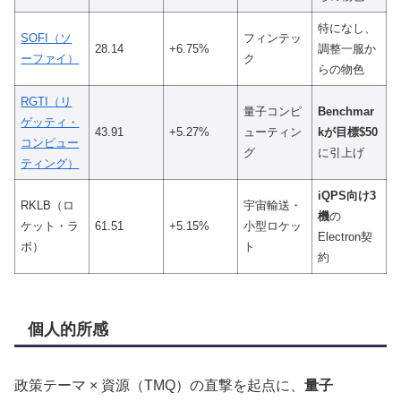
特になし、
SOFI（ソ
フィンテッ
28.14
+6.75%
調整一服か
ーファイ）
ク
らの物色
RGTI（リ
量子コンピ
Benchmar
ゲッティ・
43.91
+5.27%
ューティン
kが目標$50
コンピュー
グ
に引上げ
ティング）
iQPS向け3
RKLB（ロ
宇宙輸送・
機
の
ケット・ラ
61.51
+5.15%
小型ロケッ
Electron契
ボ）
ト
約
個人的所感
政策テーマ × 資源（TMQ）の直撃を起点に、
量子