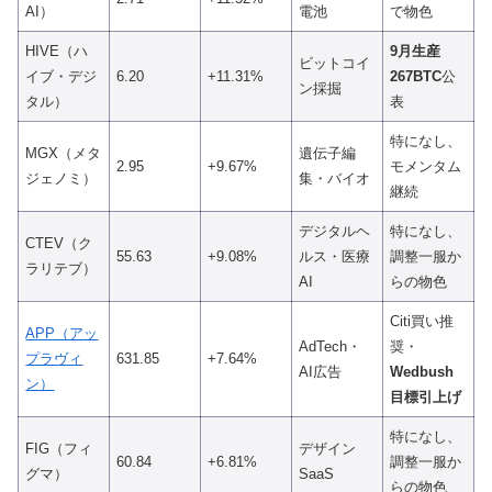
AI）
電池
で物色
HIVE（ハ
9月生産
ビットコイ
イブ・デジ
6.20
+11.31%
267BTC
公
ン採掘
タル）
表
特になし、
MGX（メタ
遺伝子編
2.95
+9.67%
モメンタム
ジェノミ）
集・バイオ
継続
デジタルヘ
特になし、
CTEV（ク
55.63
+9.08%
ルス・医療
調整一服か
ラリテブ）
AI
らの物色
Citi買い推
APP（アッ
AdTech・
奨・
プラヴィ
631.85
+7.64%
AI広告
Wedbush
ン）
目標引上げ
特になし、
FIG（フィ
デザイン
60.84
+6.81%
調整一服か
グマ）
SaaS
らの物色