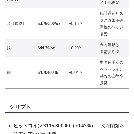
イト化思惑
統計遅延リス
クと政策不確
金（現物）
$3,760.00/oz
+0.16%
実性のヘッジ
需要
金高連動と工
銀
$44.30/oz
+0.29%
業需要期待
中国休場期の
ヘッドライン
銅
$4.70400/lb
+0.04%
待ちの自律小
反発
クリプト
ビットコイン $115,800.00（+0.43%）
：政府閉鎖不