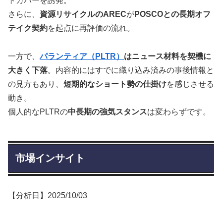
トカバーを誘発。
さらに、
資源リサイクルのAREC
が
POSCOとの長期オフ
テイク契約
を起点に再評価の流れ。
一方で、
パランティア（PLTR）
はニュース材料を契機に
大きく下落
。内容的にはすでに織り込み済みの事後情報と
の見方もあり、
短期的なショート勢の仕掛け
を感じさせる
動き。
個人的なPLTRの
中長期の強気スタンス
は変わらずです。
市場インサイト
【分析日】2025/10/03