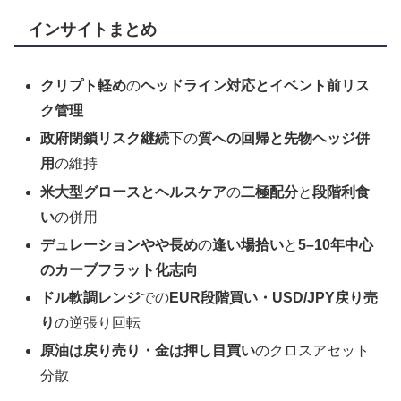
インサイトまとめ
クリプト軽め
の
ヘッドライン対応とイベント前リス
ク管理
政府閉鎖リスク継続
下の
質への回帰と先物ヘッジ併
用
の維持
米大型グロースとヘルスケア
の
二極配分
と
段階利食
い
の併用
デュレーションやや長め
の
逢い場拾い
と
5–10年中心
のカーブフラット化志向
ドル軟調レンジ
での
EUR段階買い・USD/JPY戻り売
り
の逆張り回転
原油は戻り売り・金は押し目買い
のクロスアセット
分散