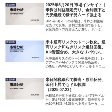
2025年6月20日 市場インサイト｜
市場分析
米株は利益確定売り、金利低下と
円安継続で様子見ムード強まる
2025年6月20日の市場は、米株が利益確
定売りで反落。金利は主要国で低下し、
安全資産への資金流入が進行。ドルは底
堅く、円は軟調。原油や金は上昇し、来
週のPCE指標を前に様子見ムードが広が
る。
米中通商リスクのトーン軟化、通
市場分析
商リスク和らぎリスク選好回復、
AI×資源含め、大きなリバウンド
の一日（2025/10/13）
米中通商リスクのトーン軟化を受け、レ
アアースやAIインフラ関連が急反発。
CRML・WWRなどクリティカルミネラル
に資金流入、BE・FLNC・EOSEが電
力・蓄電テーマで続伸。量子（RGTI・
QBTS）も受注・格上げを材料に高値追
米日関税緩和で株高・原油反発、
市場分析
い、幅広いテーマ物色が進行。リスク選
金利上昇でもドル軟調
好が回復し、セクター横断のリバウンド
（2025.07.23）
相場となった。
米日貿易合意を好感しダウは4万5千ドル
台、S\&P500も最高値更新。債券売りで
米10年利回り4.38％へ上昇する一方、ド
ルは軟化し金・銀が底堅い。原油は65ド
ル台へ反発し、リスクオン継続ながら選