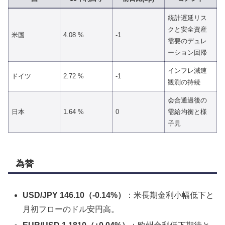
統計遅延リス
クと安全資産
米国
4.08 %
-1
需要のデュレ
ーション回帰
インフレ減速
ドイツ
2.72 %
-1
観測の持続
会合通過後の
日本
1.64 %
0
需給均衡と様
子見
為替
USD/JPY 146.10（-0.14%）
：米長期金利小幅低下と
月初フローのドル安円高。