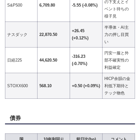
の下支えとイ
S&P500
6,709.80
-5.55 (-0.08%)
ベント待ちの
様子見
半導体・AI主
+26.45
ナスダック
22,870.50
力の押し目買
(+0.12%)
い
円安一服と外
-316.23
日経225
44,620.50
部不確実性の
(-0.70%)
利益確定
HICP余韻の金
STOXX600
568.10
+0.50 (+0.09%)
利低下期待と
テック物色
債券
国
10年利回り
前日比(bp)
コメント