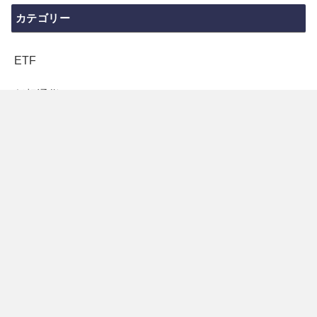
カテゴリー
ETF
仮想通貨
市場分析
投資信託
株式テーマ
決算
知識
米国投資