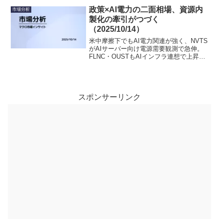
別色が強まる地合い。
政策×AI電力の二面相場、資源内
市場分析
製化の牽引がつづく
（2025/10/14）
米中摩擦下でもAI電力関連が強く、NVTS
がAIサーバー向け電源需要観測で急伸。
FLNC・OUSTもAIインフラ連想で上昇。
資源ではCRML・LACが政策支援追い風に
続伸。LUNR（宇宙）やSOUN（音声AI）
などテーマ拡散も続き、AIインフラ第2波
の様相。リスク回避の中でもテーマは鮮
明。
スポンサーリンク