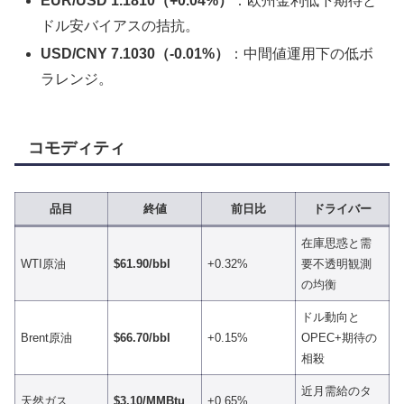
EUR/USD 1.1810（+0.04%）
：欧州金利低下期待と
ドル安バイアスの拮抗。
USD/CNY 7.1030（-0.01%）
：中間値運用下の低ボ
ラレンジ。
コモディティ
品目
終値
前日比
ドライバー
在庫思惑と需
WTI原油
$61.90/bbl
+0.32%
要不透明観測
の均衡
ドル動向と
Brent原油
$66.70/bbl
+0.15%
OPEC+期待の
相殺
近月需給のタ
天然ガス
$3.10/MMBtu
+0.65%