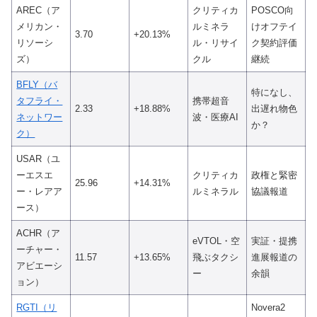
AREC（ア
クリティカ
POSCO向
メリカン・
ルミネラ
けオフテイ
3.70
+20.13%
リソーシ
ル・リサイ
ク契約評価
ズ）
クル
継続
BFLY（バ
特になし、
タフライ・
携帯超音
2.33
+18.88%
出遅れ物色
ネットワー
波・医療AI
か？
ク）
USAR（ユ
ーエスエ
クリティカ
政権と緊密
25.96
+14.31%
ー・レアア
ルミネラル
協議報道
ース）
ACHR（ア
eVTOL・空
実証・提携
ーチャー・
11.57
+13.65%
飛ぶタクシ
進展報道の
アビエーシ
ー
余韻
ョン）
RGTI（リ
Novera2