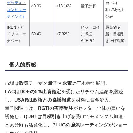
ゲッティ・
台・約
40.06
+13.16%
量子計算
コンピュー
$5.7M受注
ティング）
公表
IREN（ア
ビットコイ
最高値更
イリス・エ
50.46
+7.32%
ン採掘・
新・目標引
ナジー）
AI/HPC
き上げ報道
個人的所感
市場は
政策テーマ × 量子 × 水素
の三本柱で展開。
LACはDOEの5％出資確定
を受けたリチウム連鎖を継続
し、
USARは政権との協議報道
を材料に資金流入。
量子関連では、
RGTIの実需受注
がセクター全体の買いを
誘発し、
QUBTは目標引き上げ
を受けてモメンタム加速。
水素分野も活発化し、
PLUGの強気レーティング
がショー