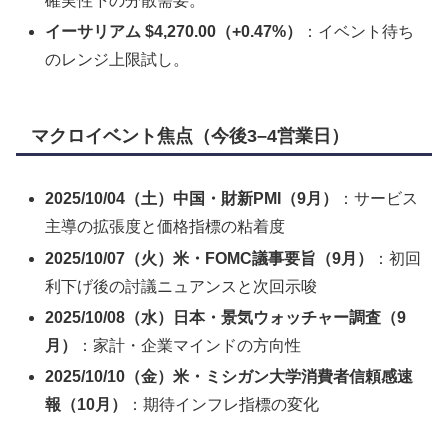
確実性下の分散需要。
イーサリアム $4,270.00（+0.47%）
：イベント待ち
のレンジ上限試し。
マクロイベント焦点（今後3–4営業日）
2025/10/04（土）中国・財新PMI（9月）
：サービス
主導の拡張度と価格指標の粘着度
2025/10/07（火）米・FOMC議事要旨（9月）
：初回
利下げ後の討議ニュアンスと次回示唆
2025/10/08（水）日本・景気ウォッチャー調査（9
月）
：家計・企業マインドの方向性
2025/10/10（金）米・ミシガン大学消費者信頼感速
報（10月）
：期待インフレ指標の変化