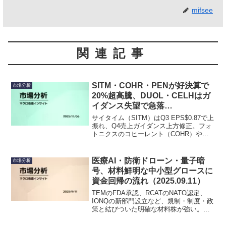
mifsee
関連記事
SITM・COHR・PENが好決算で
市場分析
20%超高騰、DUOL・CELHはガ
イダンス失望で急落
（2025.11.06）
サイタイム（SITM）はQ3 EPS$0.87で上
振れ、Q4売上ガイダンス上方修正。フォ
トニクスのコヒーレント（COHR）や医
療機器のペナンブラ（PEN）も好決算で
20%前後上昇。対照的にアスペン
（ASPN）・セルシウス（CELH）・デュ
医療AI・防衛ドローン・量子暗
市場分析
オリンゴ（DUOL）などテーマ性の高い銘
号、材料鮮明な中小型グロースに
柄はガイダンス失望やコスト増で急落。
資金回帰の流れ（2025.09.11）
TEMのFDA承認、RCATのNATO認定、
IONQの新部門設立など、規制・制度・政
策と結びついた明確な材料株が強い。米
株の最高値更新と利下げ観測を背景に、
中小型グロースが資金を集める。