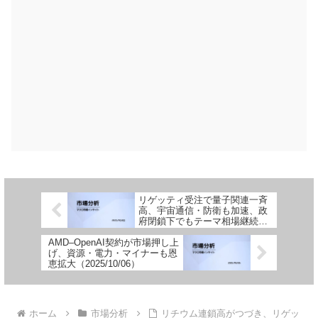
リゲッティ受注で量子関連一斉
高、宇宙通信・防衛も加速、政
府閉鎖下でもテーマ相場継続
（2025.10.02）
AMD–OpenAI契約が市場押し上
げ、資源・電力・マイナーも恩
恵拡大（2025/10/06）
ホーム
市場分析
リチウム連鎖高がつづき、リゲッ