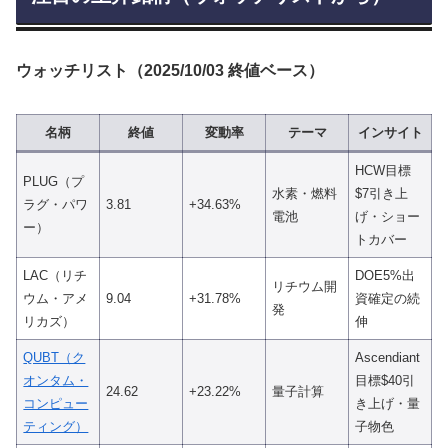
ウォッチリスト（2025/10/03 終値ベース）
名柄
終値
変動率
テーマ
インサイト
HCW目標
PLUG（プ
水素・燃料
$7引き上
ラグ・パワ
3.81
+34.63%
電池
げ・ショー
ー）
トカバー
LAC（リチ
DOE5%出
リチウム開
ウム・アメ
9.04
+31.78%
資確定の続
発
リカズ）
伸
QUBT（ク
Ascendiant
オンタム・
目標$40引
24.62
+23.22%
量子計算
コンピュー
き上げ・量
ティング）
子物色