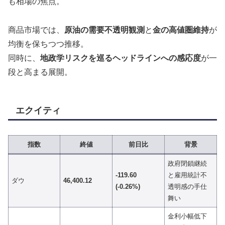
も相場の焦点。
商品市場では、
原油の需要不透明観測
と
金の高値圏維持
が
均衡を保ちつつ推移。
同時に、
地政学リスクを巡るヘッドラインへの感応度
が一
段と高まる展開。
エクイティ
指数
終値
前日比
背景
政府閉鎖継続
-119.60
と雇用統計不
ダウ
46,400.12
(-0.26%)
透明感の手仕
舞い
金利小幅低下