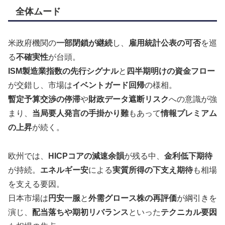
全体ムード
米政府機関の
一部閉鎖が継続
し、
雇用統計公表の可否
を巡
る
不確実性
が台頭。
ISM製造業指数の先行シグナル
と
四半期明けの資金フロー
が交錯し、市場は
イベントガード回帰
の様相。
暫定予算交渉の停滞
や
財政データ遮断リスク
への意識が強
まり、
当局要人発言の手掛かり難
もあって
情報プレミアム
の上昇
が続く。
欧州では、
HICPコアの減速余韻
が残る中、
金利低下期待
が持続。
エネルギー安
による
実質所得の下支え期待
も相場
を支える要因。
日本市場は
円安一服
と
外需グロース株の再評価
が綱引きを
演じ、
配当落ちや期初リバランス
といった
テクニカル要因