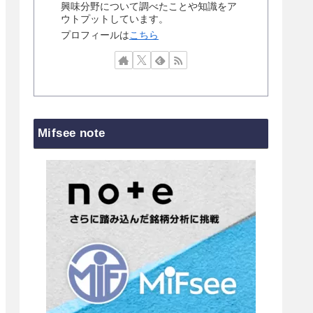
興味分野について調べたことや知識をア
ウトプットしています。
プロフィールは
こちら
Mifsee note