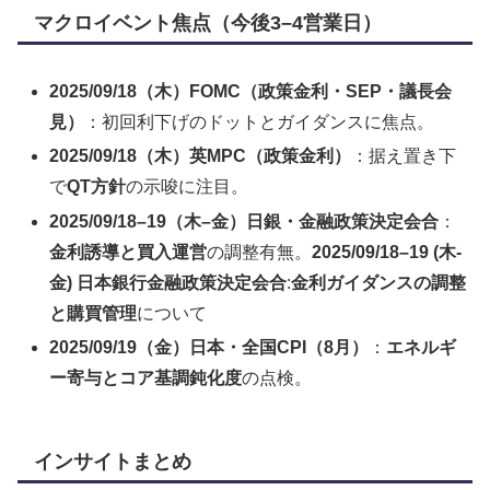
マクロイベント焦点（今後3–4営業日）
2025/09/18（木）FOMC（政策金利・SEP・議長会
見）
：初回利下げのドットとガイダンスに焦点。
2025/09/18（木）英MPC（政策金利）
：据え置き下
で
QT方針
の示唆に注目。
2025/09/18–19（木–金）日銀・金融政策決定会合
：
金利誘導と買入運営
の調整有無。
2025/09/18–19 (木-
金) 日本銀行金融政策決定会合
:
金利ガイダンスの調整
と購買管理
について
2025/09/19（金）日本・全国CPI（8月）
：
エネルギ
ー寄与とコア基調鈍化度
の点検。
インサイトまとめ