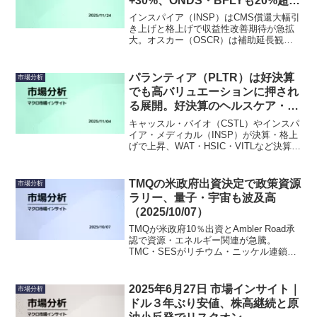
+30%、ONDS・BFLYも20%超高
（2025.11.24）
インスパイア（INSP）はCMS償還大幅引
き上げと格上げで収益性改善期待が急拡
大。オスカー（OSCR）は補助延長観測
で保険関連に資金集中。ブロードコム
（AVGO）はAI関連需要の強さが再評価
され上昇。IRENはMS契約と格上げでト
パランティア（PLTR）は好決算
市場分析
レンド継続。BBAIは国防AI強化、BFLY
でも高バリュエーションに押され
はインサイダー買いで需給改善。下落は
る展開。好決算のヘルスケア・産
NVOの試験未達、NNOXの急騰反動が中
業が相場を下支え（2025.11.04）
心。
キャッスル・バイオ（CSTL）やインスパ
イア・メディカル（INSP）が決算・格上
げで上昇、WAT・HSIC・VITLなど決算ビ
ートとガイダンス上方修正銘柄が上昇。
一方、ICHR・ADTNは弱気ガイダンスで
急落、PLTR・NVTSはバリュエーション
TMQの米政府出資決定で政策資源
市場分析
調整に押される展開。
ラリー、量子・宇宙も波及高
（2025/10/07）
TMQが米政府10％出資とAmbler Road承
認で資源・エネルギー関連が急騰。
TMC・SESがリチウム・ニッケル連鎖で
上昇。AI関連ではAPPがショートセラー
の影響で一時下落したが、反転上昇の動
き、RGTIは目標引き上げ、RKLBは契約
2025年6月27日 市場インサイト｜
市場分析
発表で上昇つづく。
ドル３年ぶり安値、株高継続と原