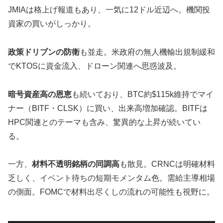
JMIAは格上げ報道もあり、一気に12ドル近辺へ。機関投
資家の買いがしっかり。
政策ドリブンの防衛
も並走。米政府の無人機輸出規制緩和
でKTOSに資金流入、ドローン関連へ思惑波及。
暗号資産高の恩恵
も続いており、BTC約$115k維持でマイ
ナー（BITF・CLSK）に買い、出来高増加確認。BITFは
HPC関連とのテーマも含み、驚異的な上昇が続いてい
る。
一方、
材料不透明銘柄の同調高
も散見。CRNCは明確材料
乏しく、イベント待ちの短期モメンタム色。需給主導相場
の側面。FOMCで材料出尽くしの流れの可能性も視野に。