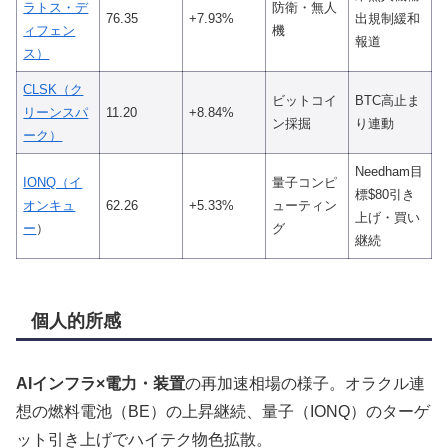
ラトス・デ
防衛・無人
76.35
+7.93%
出規制緩和
ィフェン
機
報道
ス）
CLSK（ク
ビットコイ
BTC高止ま
リーンスパ
11.20
+8.84%
ン採掘
り連動
ーク）
Needham目
IONQ（イ
量子コンピ
標$80引き
オンキュ
62.26
+5.33%
ューティン
上げ・買い
ー
）
グ
継続
個人的所感
AIインフラ×電力・装置
の再加速相場の様子。オラクル連
想の燃料電池（BE）の上昇継続、量子（IONQ）のターゲ
ット引き上げでハイテク物色拡散。