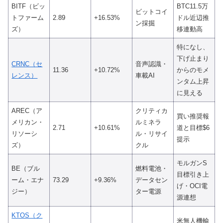
BITF（ビッ
BTC11.5万
ビットコイ
トファーム
2.89
+16.53%
ドル近辺推
ン採掘
ズ）
移連動高
特になし、
下げ止まり
CRNC（セ
音声認識・
11.36
+10.72%
からのモメ
レンス）
車載AI
ンタム上昇
に見える
AREC（ア
クリティカ
買い推奨報
メリカン・
ルミネラ
2.71
+10.61%
道と目標$6
リソーシ
ル・リサイ
提示
ズ）
クル
モルガンS
BE（ブル
燃料電池・
目標引き上
ーム・エナ
73.29
+9.36%
データセン
げ・OCI電
ジー）
ター電源
源連想
KTOS（ク
米無人機輸