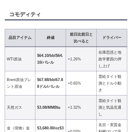
コモディティ
前日比前日と
品目アイテム
終値
ドライバー
比べると
在庫思惑と地
$64.10/bbl$64.
WTI原油
+1.26%
政学要因の押
10/バレル
し上げ
需給タイト観
Brent原油ブレ
$67.88/bbl67.8
+0.65%
測とドル小動
ント原油
8ドル/バレル
き
需給タイト観
天然ガス
$3.08/MMBtu
+1.32%
測と気温見通
し
名目・実質金
金（現物）金
$3,680.00/oz$3
+0.02%
利横ばいで高