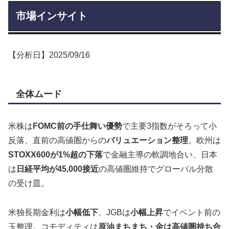
市場インサイト
【分析日】2025/09/16
全体ムード
米株は
FOMC前の手仕舞い優勢
で主要3指数がそろって小
反落、直前の高値圏からの
バリュエーション整理
。欧州は
STOXX600が1%超の下落
で金融主導の軟調地合い、日本
は
日経平均が45,000接近
の高値圏維持でグローバル分散
の受け皿。
米独長期金利は
小幅低下
、JGBは
小幅上昇
でイベント前の
玉整理。コモディティは
原油まちまち・金は高値圏持ち合