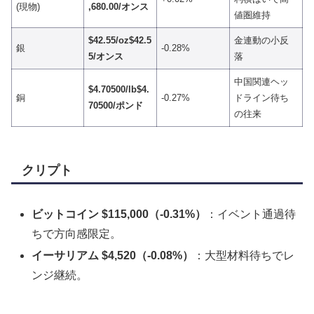
(現物)
,680.00/オンス
値圏維持
$42.55/oz$42.5
金連動の小反
銀
-0.28%
5/オンス
落
中国関連ヘッ
$4.70500/lb$4.
銅
-0.27%
ドライン待ち
70500/ポンド
の往来
クリプト
ビットコイン $115,000（-0.31%）
：イベント通過待
ちで方向感限定。
イーサリアム $4,520（-0.08%）
：大型材料待ちでレ
ンジ継続。