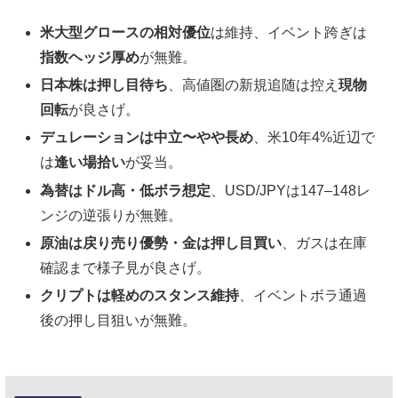
米大型グロースの相対優位
は維持、イベント跨ぎは
指数ヘッジ厚め
が無難。
日本株は押し目待ち
、高値圏の新規追随は控え
現物
回転
が良さげ。
デュレーションは中立〜やや長め
、米10年4%近辺で
は
逢い場拾い
が妥当。
為替はドル高・低ボラ想定
、USD/JPYは147–148レ
ンジの逆張りが無難。
原油は戻り売り優勢・金は押し目買い
、ガスは在庫
確認まで様子見が良さげ。
クリプトは軽めのスタンス維持
、イベントボラ通過
後の押し目狙いが無難。