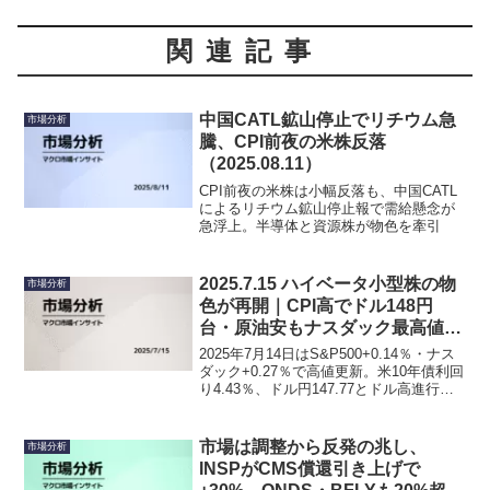
関連記事
中国CATL鉱山停止でリチウム急
市場分析
騰、CPI前夜の米株反落
（2025.08.11）
CPI前夜の米株は小幅反落も、中国CATL
によるリチウム鉱山停止報で需給懸念が
急浮上。半導体と資源株が物色を牽引
2025.7.15 ハイベータ小型株の物
市場分析
色が再開｜CPI高でドル148円
台・原油安もナスダック最高値更
新
2025年7月14日はS&P500+0.14％・ナス
ダック+0.27％で高値更新。米10年債利回
り4.43％、ドル円147.77とドル高進行。
原油66ドル台、銅高値維持、金小幅安。
関税警戒下でも米ハイテクと資源が相場
を支える選別リスクオン相場。
市場は調整から反発の兆し、
市場分析
INSPがCMS償還引き上げで