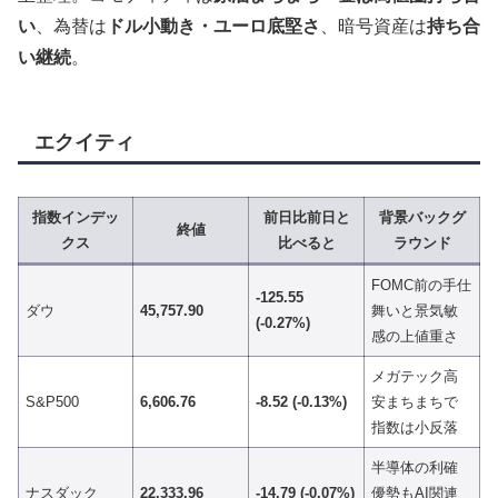
い
、為替は
ドル小動き・ユーロ底堅さ
、暗号資産は
持ち合
い継続
。
エクイティ
指数インデッ
前日比前日と
背景バックグ
終値
クス
比べると
ラウンド
FOMC前の手仕
-125.55
ダウ
45,757.90
舞いと景気敏
(-0.27%)
感の上値重さ
メガテック高
S&P500
6,606.76
-8.52 (-0.13%)
安まちまちで
指数は小反落
半導体の利確
ナスダック
22,333.96
-14.79 (-0.07%)
優勢もAI関連