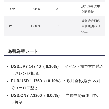
政策待ちの中
ドイツ
2.69 %
0
立圏維持
日銀会合前の
日本
1.60 %
+1
金利観測織り
込み
為替為替レート
USD/JPY 147.40（-0.10%）
：イベント前で方向感乏
しきレンジ相場。
EUR/USD 1.1760（+0.10%）
：欧州金利横ばいの中
でユーロ底堅さ。
USD/CNY 7.1200（-0.05%）
：当局中間値運用でボ
ラ抑制。