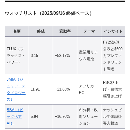
ウォッチリスト（2025/09/16 終値ベース）
名柄
終値
変動率
テーマ
インサイト
FY25決算
FLUX（フ
公表と$500
産業用リチ
ラックス・
3.15
+52.17%
万プレファ
ウム電池
パワー）
ンドワラン
ト調達
JMIA（ジ
RBC格上
ュミア・テ
アフリカ
11.91
+21.65%
げ・目標大
クノロジー
EC
幅引き上げ
ズ）
BBAI（ビ
AI分析・政
ナッシュビ
ッグベア
5.94
+16.70%
府ソリュー
ル生体認証
AI）
ション
導入報道