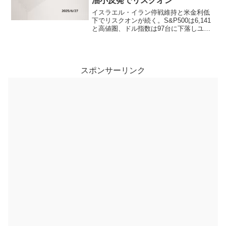
油小反発でリスクオン
イスラエル・イラン停戦維持と米金利低
下でリスクオンが続く。S&P500は6,141
と高値圏、ドル指数は97台に下落しユー
ロ高進行。原油は小反発、金とビットコ
インが堅調で、株高と安全資産需要が共
存する複雑な地合い。
スポンサーリンク