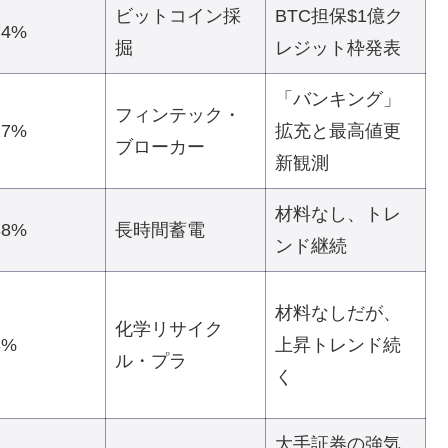
ビットコイン採
BTC担保$1億ク
74%
掘
レジット枠発表
「バンキング」
フィンテック・
27%
拡充と最高値更
ブローカー
新観測
材料なし、トレ
38%
長時間蓄電
ンド継続
材料なしだが、
化学リサイク
8%
上昇トレンド続
ル・プラ
く
大手証券の強気