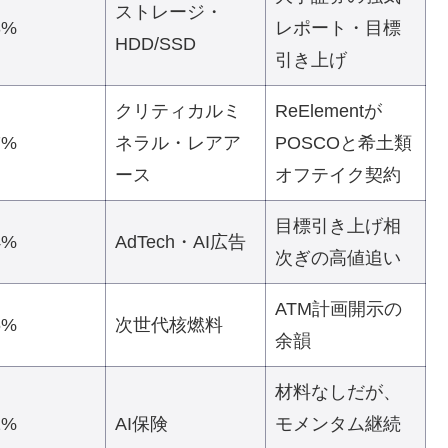
ストレージ・
3%
レポート・目標
HDD/SSD
引き上げ
クリティカルミ
ReElementが
7%
ネラル・レアア
POSCOと希土類
ース
オフテイク契約
目標引き上げ相
4%
AdTech・AI広告
次ぎの高値追い
ATM計画開示の
6%
次世代核燃料
余韻
材料なしだが、
2%
AI保険
モメンタム継続