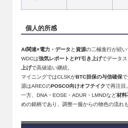
個人的所感
AI関連×電力・データ
と
資源
の二極進行が続い
WDCは
強気レポートとPT引き上げ
でデータス
上げ
で高値追い継続。
マイニングではCLSKが
BTC担保の与信確保
で
源はARECの
POSCO向けオフテイク
で再注目
一方、DNA・EOSE・ADUR・LMNDなど
材料
めの銘柄であり、調整一服からの物色の流れ