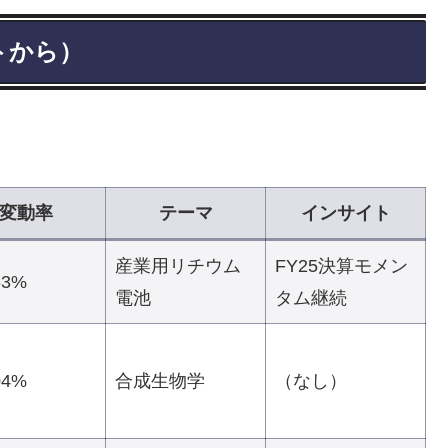
トから）
変動率
テーマ
インサイト
産業用リチウム
FY25決算モメン
63%
電池
タム継続
04%
合成生物学
（なし）