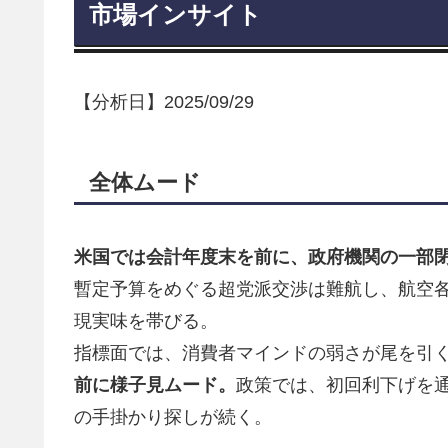
市場インサイト
【分析日】2025/09/29
全体ムード
米国では会計年度末を前に、政府機関の一部
暫定予算をめぐる超党派交渉は難航し、航空
現実味を帯びる。
指標面では、消費者マインドの弱さが尾を引
前に様子見ムード。
政策では、初回利下げを
の手掛かり探しが続く。