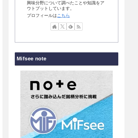
興味分野について調べたことや知識をア
ウトプットしています。
プロフィールは
こちら
Mifsee note