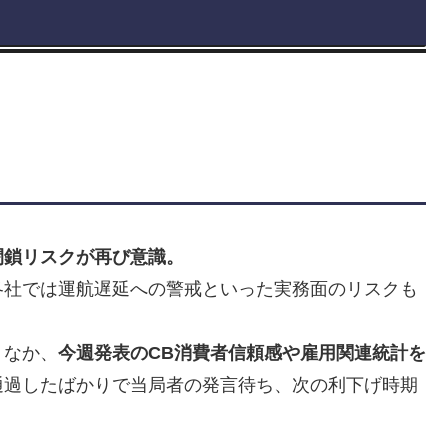
閉鎖リスクが再び意識。
各社では運航遅延への警戒といった実務面のリスクも
くなか、
今週発表のCB消費者信頼感や雇用関連統計を
通過したばかりで当局者の発言待ち、次の利下げ時期