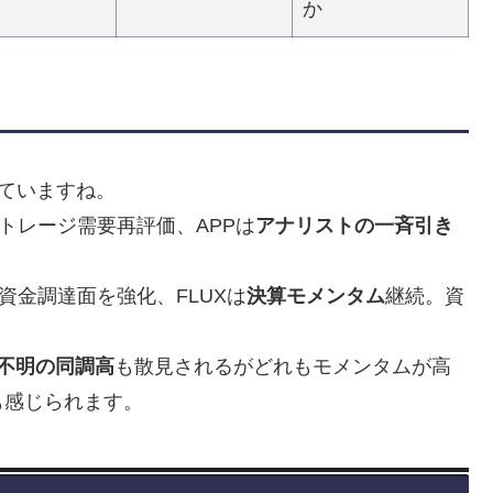
か
ていますね。
トレージ需要再評価、APPは
アナリストの一斉引き
資金調達面を強化、FLUXは
決算モメンタム
継続。資
。
不明の同調高
も散見されるがどれもモメンタムが高
も感じられます。