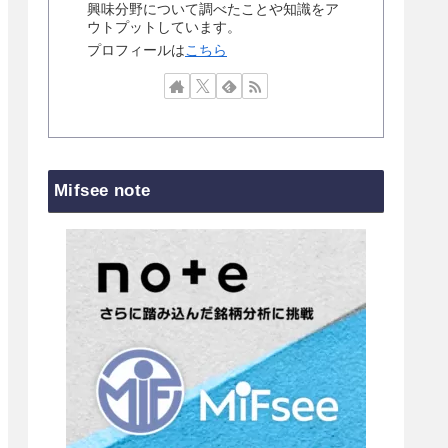
興味分野について調べたことや知識をア
ウトプットしています。
プロフィールは
こちら
Mifsee note