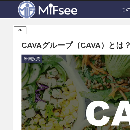
こ
PR
CAVAグループ（CAVA）と
米国投資